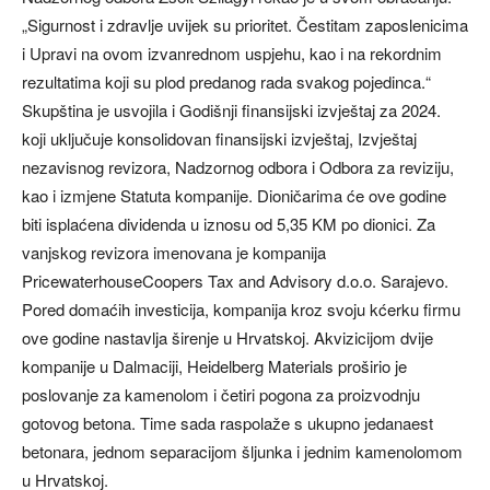
„Sigurnost i zdravlje uvijek su prioritet. Čestitam zaposlenicima
i Upravi na ovom izvanrednom uspjehu, kao i na rekordnim
rezultatima koji su plod predanog rada svakog pojedinca.“
Skupština je usvojila i Godišnji finansijski izvještaj za 2024.
koji uključuje konsolidovan finansijski izvještaj, Izvještaj
nezavisnog revizora, Nadzornog odbora i Odbora za reviziju,
kao i izmjene Statuta kompanije. Dioničarima će ove godine
biti isplaćena dividenda u iznosu od 5,35 KM po dionici. Za
vanjskog revizora imenovana je kompanija
PricewaterhouseCoopers Tax and Advisory d.o.o. Sarajevo.
Pored domaćih investicija, kompanija kroz svoju kćerku firmu
ove godine nastavlja širenje u Hrvatskoj. Akvizicijom dvije
kompanije u Dalmaciji, Heidelberg Materials proširio je
poslovanje za kamenolom i četiri pogona za proizvodnju
gotovog betona. Time sada raspolaže s ukupno jedanaest
betonara, jednom separacijom šljunka i jednim kamenolomom
u Hrvatskoj.