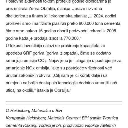
Poslovne aktivnosti tokom protekle godine dioničarima je
prezentirala Zehra Obralija, članica Uprave i izvršna
direktorica za finansije i ekonomska pitanja: „U 2024. godini
proizveli smo i na tržište plasirali preko 800.000 tona cementa,
čime smo nakon 16 godina oborili proizvodni rekord iz 2008.
godine kada je prodaja iznosila 770.000.“
U fokusu investicija nalazi se proširenje kapaciteta za
upotrebu SRF goriva (goriva iz otpada), čime se dodatno
smanjuju emisije CO₂. Najavljeno je i ulaganje u postrojenje za
smanjenje NOx emisija, iako su postojeće vrijednosti već
unutar zakonskih okvira: „Cilj nam je ići korak dalje i uz
primjenu najboljih dostupnih tehnologija dodatno umanjiti naš
uticaj na okoliš,“ istakla je Obralija,“
O Heidelberg Materialsu u BiH
Kompanija Heidelberg Materials Cement BiH (ranije Tvornica
cementa Kakanj) vodeći je bh. proizvođač visokokvalitetnih