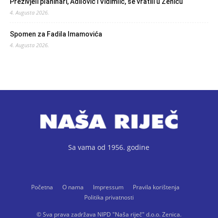
Preživjeli planinari, Adilović i Vidimlić, se vratili u Zenicu
4. Augusta 2026.
Spomen za Fadila Imamovića
4. Augusta 2026.
Sa vama od 1956. godine
Početna
O nama
Impressum
Pravila korištenja
Politika privatnosti
© Sva prava zadržava NIPD "Naša riječ" d.o.o. Zenica.