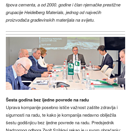
tipova cementa, a od 2000. godine i član njemačke prestižne
grupacije Heidelberg Materials, jednog od najvećih
proizvođača građevinskih materijala na svijetu.
Šesta godina bez ijedne povrede na radu
Uprava kompanije posebno ističe važnost zaštite zdravlja i
sigurnosti na radu, te kako je kompanija nedavno obilježila
šestu godišnjicu bez ijedne povrede na radu. Predsjednik
Nadzornog odbora Zsolt Szilágyi rekao je u svom obraćanju: