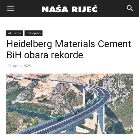
Naša
Aktuelno
Izdvojeno
riječ
Heidelberg Materials Cement
BiH obara rekorde
Zenica
22. Aprila 2025.