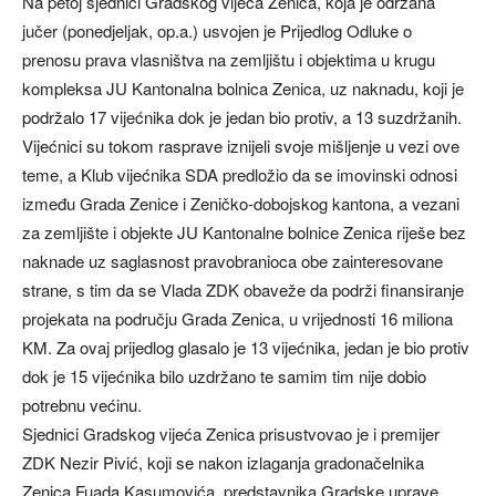
Na petoj sjednici Gradskog vijeća Zenica, koja je održana
jučer (ponedjeljak, op.a.) usvojen je Prijedlog Odluke o
prenosu prava vlasništva na zemljištu i objektima u krugu
kompleksa JU Kantonalna bolnica Zenica, uz naknadu, koji je
podržalo 17 vijećnika dok je jedan bio protiv, a 13 suzdržanih.
Vijećnici su tokom rasprave iznijeli svoje mišljenje u vezi ove
teme, a Klub vijećnika SDA predložio da se imovinski odnosi
između Grada Zenice i Zeničko-dobojskog kantona, a vezani
za zemljište i objekte JU Kantonalne bolnice Zenica riješe bez
naknade uz saglasnost pravobranioca obe zainteresovane
strane, s tim da se Vlada ZDK obaveže da podrži finansiranje
projekata na području Grada Zenica, u vrijednosti 16 miliona
KM. Za ovaj prijedlog glasalo je 13 vijećnika, jedan je bio protiv
dok je 15 vijećnika bilo uzdržano te samim tim nije dobio
potrebnu većinu.
Sjednici Gradskog vijeća Zenica prisustvovao je i premijer
ZDK Nezir Pivić, koji se nakon izlaganja gradonačelnika
Zenica Fuada Kasumovića, predstavnika Gradske uprave