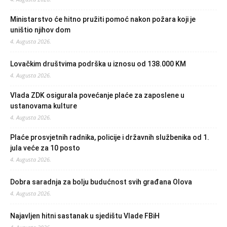
Ministarstvo će hitno pružiti pomoć nakon požara koji je
uništio njihov dom
4. Augusta 2026.
Lovačkim društvima podrška u iznosu od 138.000 KM
4. Augusta 2026.
Vlada ZDK osigurala povećanje plaće za zaposlene u
ustanovama kulture
4. Augusta 2026.
Plaće prosvjetnih radnika, policije i državnih službenika od 1.
jula veće za 10 posto
4. Augusta 2026.
Dobra saradnja za bolju budućnost svih građana Olova
4. Augusta 2026.
Najavljen hitni sastanak u sjedištu Vlade FBiH