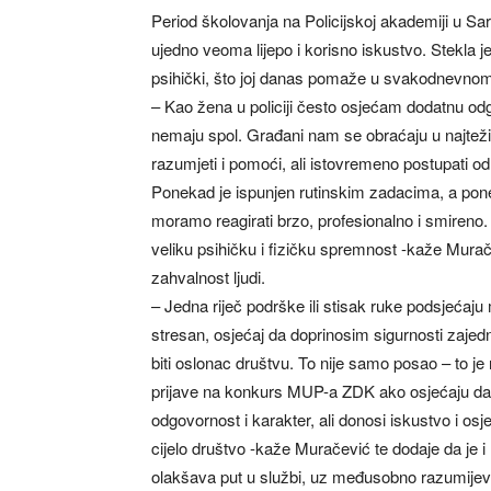
Period školovanja na Policijskoj akademiji u Sar
ujedno veoma lijepo i korisno iskustvo. Stekla je 
psihički, što joj danas pomaže u svakodnevnom
– Kao žena u policiji često osjećam dodatnu od
nemaju spol. Građani nam se obraćaju u najtežim
razumjeti i pomoći, ali istovremeno postupati od
Ponekad je ispunjen rutinskim zadacima, a pone
moramo reagirati brzo, profesionalno i smireno. 
veliku psihičku i fizičku spremnost -kaže Murač
zahvalnost ljudi.
– Jedna riječ podrške ili stisak ruke podsjećaju
stresan, osjećaj da doprinosim sigurnosti zajednic
biti oslonac društvu. To nije samo posao – to j
prijave na konkurs MUP-a ZDK ako osjećaju da je 
odgovornost i karakter, ali donosi iskustvo i osj
cijelo društvo -kaže Muračević te dodaje da je i 
olakšava put u službi, uz međusobno razumijev