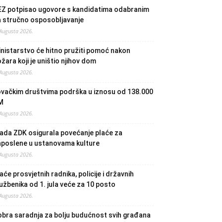
EZ potpisao ugovore s kandidatima odabranim
a stručno osposobljavanje
 Augusta 2026.
nistarstvo će hitno pružiti pomoć nakon
žara koji je uništio njihov dom
 Augusta 2026.
ovačkim društvima podrška u iznosu od 138.000
M
 Augusta 2026.
ada ZDK osigurala povećanje plaće za
aposlene u ustanovama kulture
 Augusta 2026.
aće prosvjetnih radnika, policije i državnih
užbenika od 1. jula veće za 10 posto
 Augusta 2026.
bra saradnja za bolju budućnost svih građana