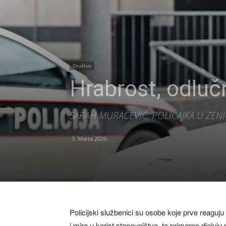
Društvo
Hrabrost, odluč
SARAH MURAČEVIĆ, POLICAJKA U ZENI
3. Marta 2026.
Policijski službenici su osobe koje prve reaguj
i mira u korist stanovništva, te primarno djeluj