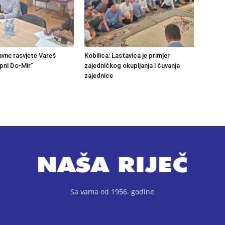
avne rasvjete Vareš
Kobilica: Lastavica je primjer
pni Do-Mir“
zajedničkog okupljanja i čuvanja
zajednice
Sa vama od 1956. godine