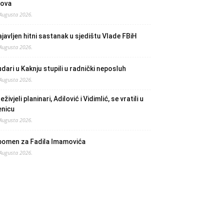
lova
 Augusta 2026.
javljen hitni sastanak u sjedištu Vlade FBiH
 Augusta 2026.
dari u Kaknju stupili u radnički neposluh
 Augusta 2026.
eživjeli planinari, Adilović i Vidimlić, se vratili u
enicu
 Augusta 2026.
pomen za Fadila Imamovića
 Augusta 2026.