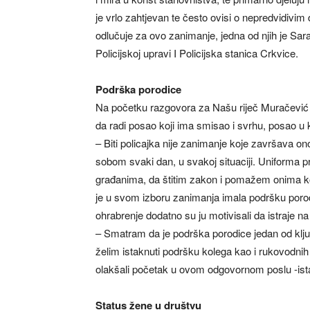
je vrlo zahtjevan te često ovisi o nepredvidivi
odlučuje za ovo zanimanje, jedna od njih je Sar
Policijskoj upravi I Policijska stanica Crkvice.
Podrška porodice
Na početku razgovora za Našu riječ Muračević je
da radi posao koji ima smisao i svrhu, posao u 
– Biti policajka nije zanimanje koje završava o
sobom svaki dan, u svakoj situaciji. Uniforma 
građanima, da štitim zakon i pomažem onima ko
je u svom izboru zanimanja imala podršku porodi
ohrabrenje dodatno su ju motivisali da istraje 
– Smatram da je podrška porodice jedan od klj
želim istaknuti podršku kolega kao i rukovodni
olakšali početak u ovom odgovornom poslu -ist
Status žene u društvu