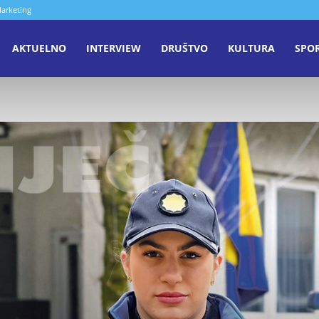
arketing
aša
AKTUELNO
INTERVIEW
DRUŠTVO
KULTURA
SPO
iječ
enica