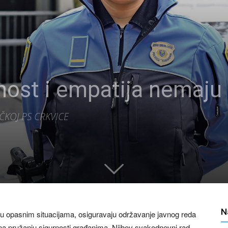
nost i empatija nemaju
ČKOJ PS CRKVICE
N
u u opasnim situacijama, osiguravaju održavanje javnog reda
u na pružanju sigurnosti građanima. Njihov svakodnevni rad