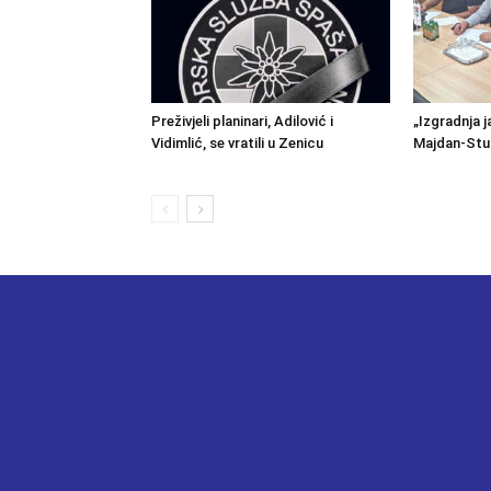
Preživjeli planinari, Adilović i
„Izgradnja j
Vidimlić, se vratili u Zenicu
Majdan-Stu