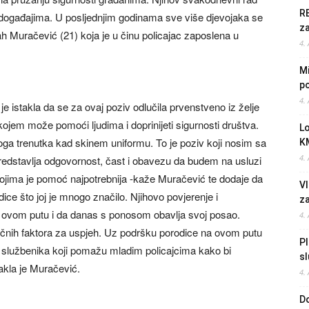
R
m događajima. U posljednjim godinama sve više djevojaka se
z
ah Muračević (21) koja je u činu policajac zaposlena u
4.
Mi
po
4.
 istakla da se za ovaj poziv odlučila prvenstveno iz želje
kojem može pomoći ljudima i doprinijeti sigurnosti društva.
L
noga trenutka kad skinem uniformu. To je poziv koji nosim sa
K
4.
predstavlja odgovornost, čast i obavezu da budem na usluzi
jima je pomoć najpotrebnija -kaže Muračević te dodaje da
Vl
ce što joj je mnogo značilo. Njihovo povjerenje i
z
na ovom putu i da danas s ponosom obavlja svoj posao.
4.
učnih faktora za uspjeh. Uz podršku porodice na ovom putu
Pl
h službenika koji pomažu mladim policajcima kako bi
sl
akla je Muračević.
4.
Do