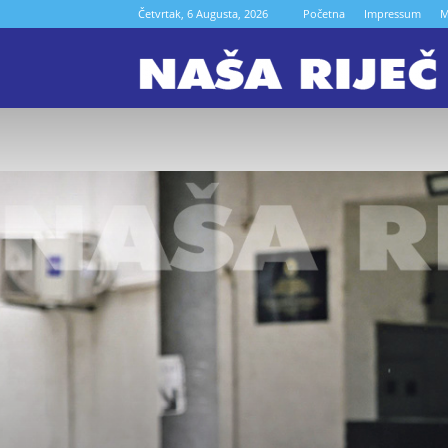
Četvrtak, 6 Augusta, 2026
Početna
Impressum
M
N
r
Z