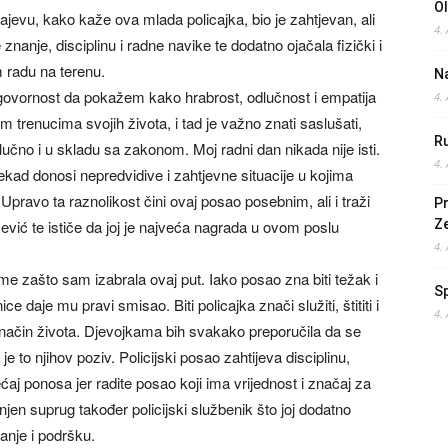
O
ajevu, kako kaže ova mlada policajka, bio je zahtjevan, ali
4.
znanje, disciplinu i radne navike te dodatno ojačala fizički i
 radu na terenu.
Na
govornost da pokažem kako hrabrost, odlučnost i empatija
4.
 trenucima svojih života, i tad je važno znati saslušati,
Ru
lučno i u skladu sa zakonom. Moj radni dan nikada nije isti.
4.
kad donosi nepredvidive i zahtjevne situacije u kojima
Upravo ta raznolikost čini ovaj posao posebnim, ali i traži
Pr
ević te ističe da joj je najveća nagrada u ovom poslu
Z
4.
 me zašto sam izabrala ovaj put. Iako posao zna biti težak i
S
e daje mu pravi smisao. Biti policajka znači služiti, štititi i
4.
e način života. Djevojkama bih svakako preporučila da se
to njihov poziv. Policijski posao zahtijeva disciplinu,
ećaj ponosa jer radite posao koji ima vrijednost i značaj za
njen suprug također policijski službenik što joj dodatno
anje i podršku.