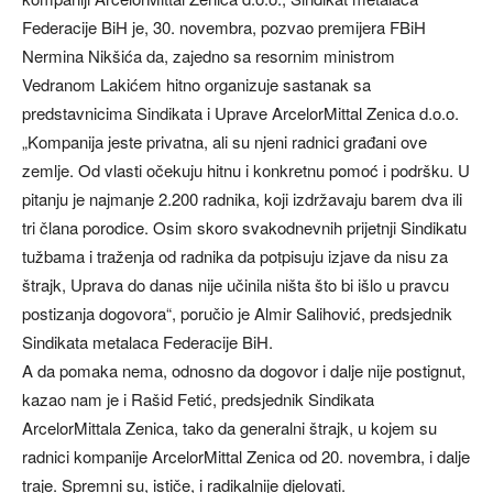
Federacije BiH je, 30. novembra, pozvao premijera FBiH
Nermina Nikšića da, zajedno sa resornim ministrom
Vedranom Lakićem hitno organizuje sastanak sa
predstavnicima Sindikata i Uprave ArcelorMittal Zenica d.o.o.
„Kompanija jeste privatna, ali su njeni radnici građani ove
zemlje. Od vlasti očekuju hitnu i konkretnu pomoć i podršku. U
pitanju je najmanje 2.200 radnika, koji izdržavaju barem dva ili
tri člana porodice. Osim skoro svakodnevnih prijetnji Sindikatu
tužbama i traženja od radnika da potpisuju izjave da nisu za
štrajk, Uprava do danas nije učinila ništa što bi išlo u pravcu
postizanja dogovora“, poručio je Almir Salihović, predsjednik
Sindikata metalaca Federacije BiH.
A da pomaka nema, odnosno da dogovor i dalje nije postignut,
kazao nam je i Rašid Fetić, predsjednik Sindikata
ArcelorMittala Zenica, tako da generalni štrajk, u kojem su
radnici kompanije ArcelorMittal Zenica od 20. novembra, i dalje
traje. Spremni su, ističe, i radikalnije djelovati.