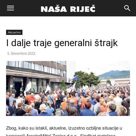
Naša
Aktuelno
riječ
I dalje traje generalni štrajk
5. Decembra 2023.
Zenica
Zbog, kako su istakli, aktuelne, izuzetno ozbiljne situacije u
kompaniji ArcelorMittal Zenica d.o.o., Sindikat metalaca