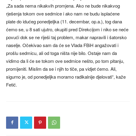
„Za sada nema nikakvih promjena. Ako ne bude nikakvog
rješenja tokom ove sedmice i ako nam ne budu isplaćene
plate do idućeg ponedjeljka (11. decembar, op.a.), tog dana
ćemo se, u 8 sati ujutro, okupiti pred Direkcijom i niko se neće
povući dok se ne riješi taj problem, makar napravili i šatorsko
naselje. Očekivao sam da će se Vlada FBiH angažovati i
prošlu sedmicu, ali od toga ništa nije bilo. Ostaje nam da
vidimo da li će se tokom ove sedmice nešto, po tom pitanju,
promijeniti. Mislim da se i njih to tiče, pa vidjet ćemo. Ali,
sigurno je, od ponedjeljka moramo radikalnije djelovati“, kaže
Fetić.