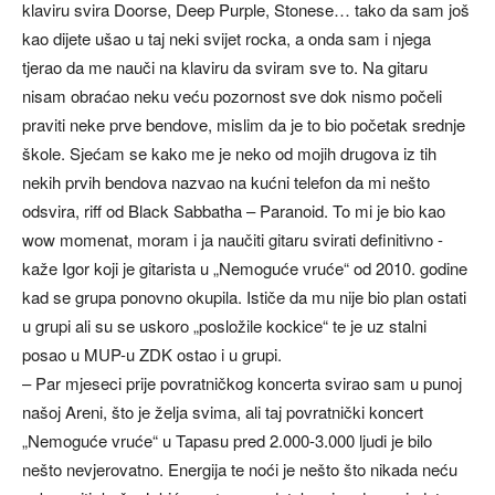
klaviru svira Doorse, Deep Purple, Stonese… tako da sam još
kao dijete ušao u taj neki svijet rocka, a onda sam i njega
tjerao da me nauči na klaviru da sviram sve to. Na gitaru
nisam obraćao neku veću pozornost sve dok nismo počeli
praviti neke prve bendove, mislim da je to bio početak srednje
škole. Sjećam se kako me je neko od mojih drugova iz tih
nekih prvih bendova nazvao na kućni telefon da mi nešto
odsvira, riff od Black Sabbatha – Paranoid. To mi je bio kao
wow momenat, moram i ja naučiti gitaru svirati definitivno -
kaže Igor koji je gitarista u „Nemoguće vruće“ od 2010. godine
kad se grupa ponovno okupila. Ističe da mu nije bio plan ostati
u grupi ali su se uskoro „posložile kockice“ te je uz stalni
posao u MUP-u ZDK ostao i u grupi.
– Par mjeseci prije povratničkog koncerta svirao sam u punoj
našoj Areni, što je želja svima, ali taj povratnički koncert
„Nemoguće vruće“ u Tapasu pred 2.000-3.000 ljudi je bilo
nešto nevjerovatno. Energija te noći je nešto što nikada neću