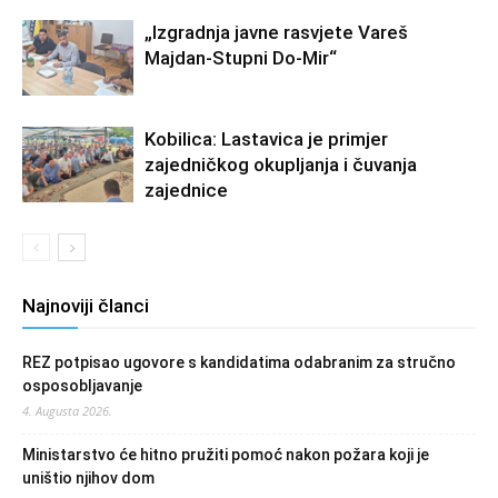
„Izgradnja javne rasvjete Vareš
Majdan-Stupni Do-Mir“
Kobilica: Lastavica je primjer
zajedničkog okupljanja i čuvanja
zajednice
Najnoviji članci
REZ potpisao ugovore s kandidatima odabranim za stručno
osposobljavanje
4. Augusta 2026.
Ministarstvo će hitno pružiti pomoć nakon požara koji je
uništio njihov dom