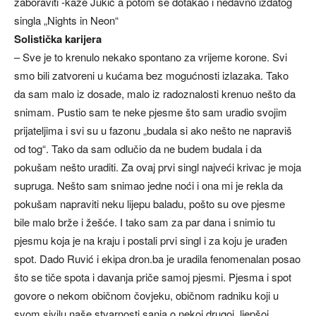
zaboraviti -kaže Jukić a potom se dotakao i nedavno izdatog
singla „Nights in Neon“
Solistička karijera
– Sve je to krenulo nekako spontano za vrijeme korone. Svi
smo bili zatvoreni u kućama bez mogućnosti izlazaka. Tako
da sam malo iz dosade, malo iz radoznalosti krenuo nešto da
snimam. Pustio sam te neke pjesme što sam uradio svojim
prijateljima i svi su u fazonu „budala si ako nešto ne napraviš
od tog“. Tako da sam odlučio da ne budem budala i da
pokušam nešto uraditi. Za ovaj prvi singl najveći krivac je moja
supruga. Nešto sam snimao jedne noći i ona mi je rekla da
pokušam napraviti neku lijepu baladu, pošto su ove pjesme
bile malo brže i žešće. I tako sam za par dana i snimio tu
pjesmu koja je na kraju i postali prvi singl i za koju je urađen
spot. Dado Ruvić i ekipa dron.ba je uradila fenomenalan posao
što se tiče spota i davanja priče samoj pjesmi. Pjesma i spot
govore o nekom običnom čovjeku, običnom radniku koji u
svom sivilu naše stvarnosti sanja o nekoj drugoj, ljepšoj