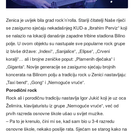
Zenica je uvijek bila grad rock’n’rolla. Stariji čitatelji Naše riječi
se zasigurno sjećaju nekadašnjeg KUD-a „Ibrahim Perviz“ koji
se nalazio na lokaciji današnje zapadne tribine stadiona Bilino
polje. U ovom objektu su nastupale sve popularne rock grupe
iz bivše države: „Indexi“, „Sanjalice“, „Elipse“, „Crveni
koralji“… ali i brojne zeničke poput: „Plamenih dječaka“ i
„Giganta“. Novije generacije se zasigurno sjećaju brojnih
koncerata na Bilinom polju a tradiciju rock u Zenici nastavljaju:
„Taxi bend“, „Gong“ i „Nemoguće vruće“.
Porodični rock
Rock ali i porodičnu tradiciju nastavlja Igor Jukić koji je uz oca
Želimira, klavijaturistu iz grupe „Nemoguće vruće“, već od
prvih razreda osnovne škole ušao u svijet muzike.
– Pa to je krenulo, čini mi se, kad sam bio u 3-4 razredu
osnovne škole, nekako poslije rata. Sjećam se starog kako na