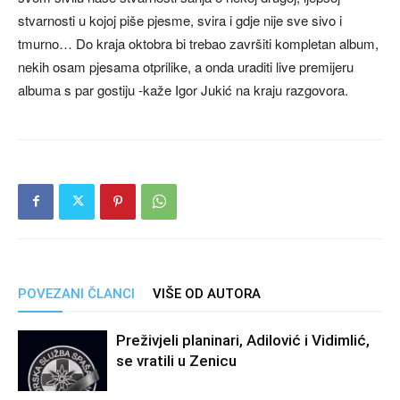
stvarnosti u kojoj piše pjesme, svira i gdje nije sve sivo i
tmurno… Do kraja oktobra bi trebao završiti kompletan album,
nekih osam pjesama otprilike, a onda uraditi live premijeru
albuma s par gostiju -kaže Igor Jukić na kraju razgovora.
POVEZANI ČLANCI
VIŠE OD AUTORA
Preživjeli planinari, Adilović i Vidimlić,
se vratili u Zenicu