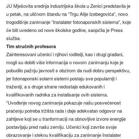
JU Mješovita srednja industrijska škola u Zenici predstavila je
u petak, na uličnom štandu na “Trgu Alije Izebegovića”, novo
trogodišnje zanimanje “Instalater fotonaponskih sistema”, koje
će biti uvedeno od nove školske godine, saopćila je Press
služba.
Tim stručnih profesora
Zainteresovani učenici i njihovi roditelji, kao i drugi građani,
mogli su dobiti više informacija o novom zanimanju koje je
pobudilo pažnju javnosti s obzirom da nudi dobru perspektivu,
jer fotonaponski solarni sistemi postaju sve popularniji i
traženiji, a s druge strane nedostaje edukovanih i
kvalifikovanih radnika za instalisanje ovih sistema.
“Uvođenje novog zanimanja pokazuje našu posvećenost
praćenju potreba tržišta rada i daje adekvatan odgovor na
zahtjeve koji se u tranformaciji na obnovljive izvore energije
postavljaju pred našu zemlju. Učenici koji završe svoje
obrazovanje i steknu kvalifikaciju za zanimanje Instalater