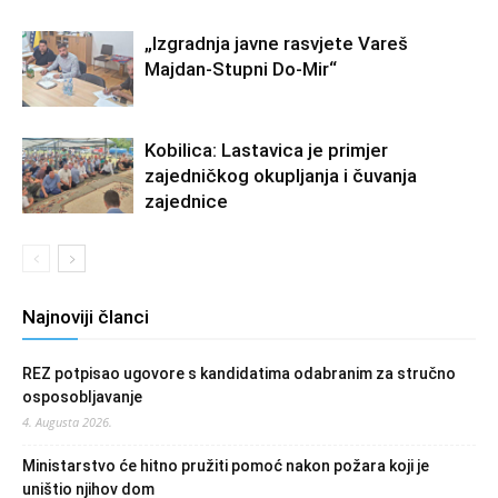
„Izgradnja javne rasvjete Vareš
Majdan-Stupni Do-Mir“
Kobilica: Lastavica je primjer
zajedničkog okupljanja i čuvanja
zajednice
Najnoviji članci
REZ potpisao ugovore s kandidatima odabranim za stručno
osposobljavanje
4. Augusta 2026.
Ministarstvo će hitno pružiti pomoć nakon požara koji je
uništio njihov dom