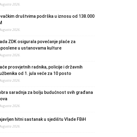
 Augusta 2026.
ovačkim društvima podrška u iznosu od 138.000
M
 Augusta 2026.
ada ZDK osigurala povećanje plaće za
aposlene u ustanovama kulture
 Augusta 2026.
aće prosvjetnih radnika, policije i državnih
užbenika od 1. jula veće za 10 posto
 Augusta 2026.
bra saradnja za bolju budućnost svih građana
lova
 Augusta 2026.
javljen hitni sastanak u sjedištu Vlade FBiH
 Augusta 2026.