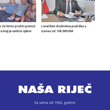
o će hitno pružiti pomoć
Lovačkim društvima podrška u
 koji je uništio njihov
iznosu od 138.000 KM
Sa vama od 1956. godine