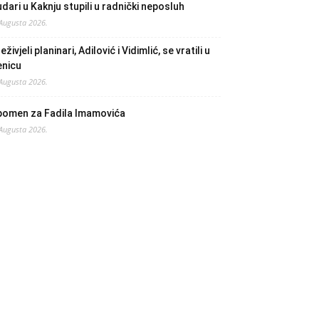
dari u Kaknju stupili u radnički neposluh
 Augusta 2026.
eživjeli planinari, Adilović i Vidimlić, se vratili u
enicu
 Augusta 2026.
pomen za Fadila Imamovića
 Augusta 2026.