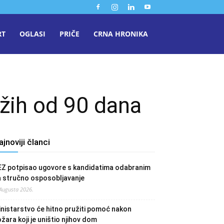
RT
OGLASI
PRIČE
CRNA HRONIKA
užih od 90 dana
ajnoviji članci
EZ potpisao ugovore s kandidatima odabranim
a stručno osposobljavanje
 Augusta 2026.
nistarstvo će hitno pružiti pomoć nakon
žara koji je uništio njihov dom