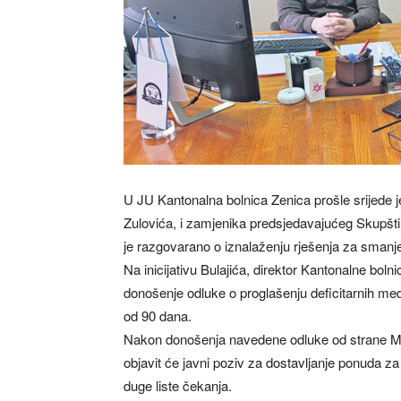
U JU Kantonalna bolnica Zenica prošle srijede je
Zulovića, i zamjenika predsjedavajućeg Skupšt
je razgovarano o iznalaženju rješenja za smanjen
Na inicijativu Bulajića, direktor Kantonalne bol
donošenje odluke o proglašenju deficitarnih medi
od 90 dana.
Nakon donošenja navedene odluke od strane Mi
objavit će javni poziv za dostavljanje ponuda za
duge liste čekanja.