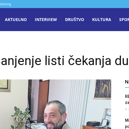
rketing
aša
AKTUELNO
INTERVIEW
DRUŠTVO
KULTURA
SPO
iječ
manjenje listi čekanja d
enica
N
R
z
4.
Mi
po