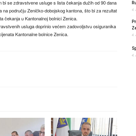
n bi se zdravstvene usluge s lista čekanja dužih od 90 dana
Ru
a na području Zeničko-dobojskog kantona, što bi za rezultat
4.
a čekanja u Kantonalnoj bolnici Zenica.
Pr
ravstvenih usluga doprinio većem zadovoljstvu osiguranika
Z
ijenata Kantonalne bolnice Zenica.
4.
S
4.