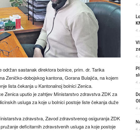
4.
L
K
4.
Vl
z
4.
Pl
 održan sastanak direktora bolnice, prim. dr. Tarika
sl
ina Zeničko-dobojskog kantona, Gorana Bulajića, na kojem
4.
je lista čekanja u Kantonalnoj bolnici Zenica.
nice Zenica uputio je zahtjev Ministarstvo zdravstva ZDK za
Do
O
cinskih usluga za koje u bolnici postoje liste čekanja duže
4.
nistarstva zdravstva, Zavod zdravstvenog osiguranja ZDK
Na
 pružanje deficitarnih zdravstvenih usluga za koje postoje
4.