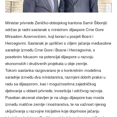
Ministar privrede Zeničko-dobojskog kantona Samir Šibonjić
održao je radni sastanak s ministrom dijaspore Crne Gore
Mirsadom Azemovićem, koji boravi u posjeti Bosni i
Hercegovini. Sastanak je upriličen s ciljem jačanja međusobne
saradnje između Crne Gore i Bosne i Hercegovine, s
posebnim fokusom na potencijal dijaspore u razvoju
ekonomskih i društvenih projekata u obje zemlje.
Tokom sastanka razgovarano je o konkretnim modelima
saradnje između dva ministarstva, razmjeni dobrih praksi u
radu sa dijasporom, kao i mogućnostima zajedničkog
djelovanja u oblasti privrede, investicija i održivog razvoja.
Poseban akcenat stavljen je na ulogu dijaspore kao mosta
između matične zemlje i inostranstva, te na važnost njenog
uključivanja u razvojne inicijative koje doprinose jačanju