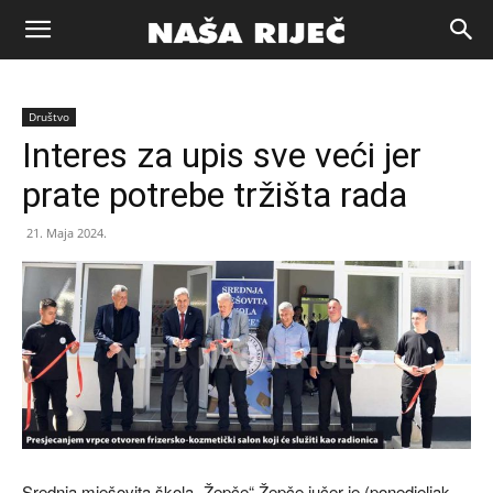
Naša
Društvo
riječ
Interes za upis sve veći jer
prate potrebe tržišta rada
Zenica
21. Maja 2024.
Srednja mješovita škola „Žepče“ Žepče jučer je (ponedjeljak,