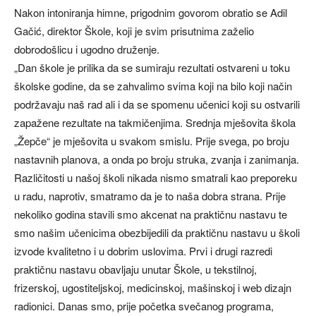
Nakon intoniranja himne, prigodnim govorom obratio se Adil
Gačić, direktor Škole, koji je svim prisutnima zaželio
dobrodošlicu i ugodno druženje.
„Dan škole je prilika da se sumiraju rezultati ostvareni u toku
školske godine, da se zahvalimo svima koji na bilo koji način
podržavaju naš rad ali i da se spomenu učenici koji su ostvarili
zapažene rezultate na takmičenjima. Srednja mješovita škola
„Žepče“ je mješovita u svakom smislu. Prije svega, po broju
nastavnih planova, a onda po broju struka, zvanja i zanimanja.
Različitosti u našoj školi nikada nismo smatrali kao preporeku
u radu, naprotiv, smatramo da je to naša dobra strana. Prije
nekoliko godina stavili smo akcenat na praktičnu nastavu te
smo našim učenicima obezbijedili da praktičnu nastavu u školi
izvode kvalitetno i u dobrim uslovima. Prvi i drugi razredi
praktičnu nastavu obavljaju unutar Škole, u tekstilnoj,
frizerskoj, ugostiteljskoj, medicinskoj, mašinskoj i web dizajn
radionici. Danas smo, prije početka svečanog programa,