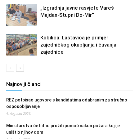
„Izgradnja javne rasvjete Vareš
Majdan-Stupni Do-Mir“
Kobilica: Lastavica je primjer
zajedničkog okupljanja i čuvanja
zajednice
Najnoviji članci
REZ potpisao ugovore s kandidatima odabranim za stručno
osposobljavanje
4. Augusta 2026.
Ministarstvo će hitno pružiti pomoć nakon požara koji je
uništio njihov dom