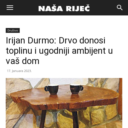
Naša
Društvo
riječ
Irijan Durmo: Drvo donosi
toplinu i ugodniji ambijent u
Zenica
vaš dom
17. Januara 2023.