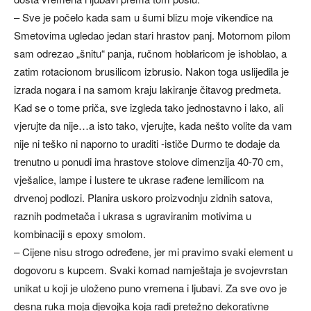
– Sve je počelo kada sam u šumi blizu moje vikendice na
Smetovima ugledao jedan stari hrastov panj. Motornom pilom
sam odrezao „šnitu“ panja, ručnom hoblaricom je ishoblao, a
zatim rotacionom brusilicom izbrusio. Nakon toga uslijedila je
izrada nogara i na samom kraju lakiranje čitavog predmeta.
Kad se o tome priča, sve izgleda tako jednostavno i lako, ali
vjerujte da nije…a isto tako, vjerujte, kada nešto volite da vam
nije ni teško ni naporno to uraditi -ističe Durmo te dodaje da
trenutno u ponudi ima hrastove stolove dimenzija 40-70 cm,
vješalice, lampe i lustere te ukrase rađene lemilicom na
drvenoj podlozi. Planira uskoro proizvodnju zidnih satova,
raznih podmetača i ukrasa s ugraviranim motivima u
kombinaciji s epoxy smolom.
– Cijene nisu strogo određene, jer mi pravimo svaki element u
dogovoru s kupcem. Svaki komad namještaja je svojevrstan
unikat u koji je uloženo puno vremena i ljubavi. Za sve ovo je
desna ruka moja djevojka koja radi pretežno dekorativne