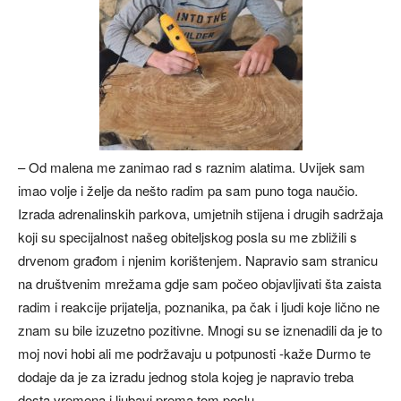
– Od malena me zanimao rad s raznim alatima. Uvijek sam
imao volje i želje da nešto radim pa sam puno toga naučio.
Izrada adrenalinskih parkova, umjetnih stijena i drugih sadržaja
koji su specijalnost našeg obiteljskog posla su me zbližili s
drvenom građom i njenim korištenjem. Napravio sam stranicu
na društvenim mrežama gdje sam počeo objavljivati šta zaista
radim i reakcije prijatelja, poznanika, pa čak i ljudi koje lično ne
znam su bile izuzetno pozitivne. Mnogi su se iznenadili da je to
moj novi hobi ali me podržavaju u potpunosti -kaže Durmo te
dodaje da je za izradu jednog stola kojeg je napravio treba
dosta vremena i ljubavi prema tom poslu.