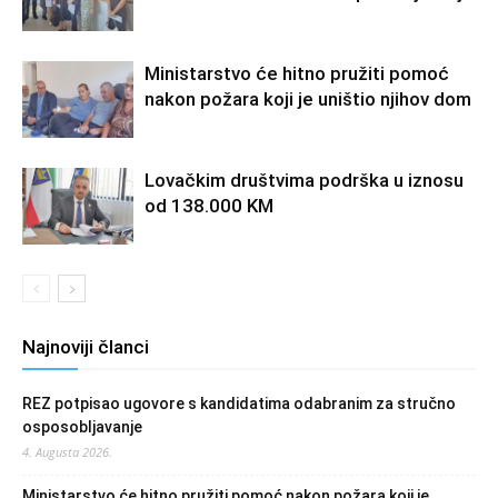
Ministarstvo će hitno pružiti pomoć
nakon požara koji je uništio njihov dom
Lovačkim društvima podrška u iznosu
od 138.000 KM
Najnoviji članci
REZ potpisao ugovore s kandidatima odabranim za stručno
osposobljavanje
4. Augusta 2026.
Ministarstvo će hitno pružiti pomoć nakon požara koji je