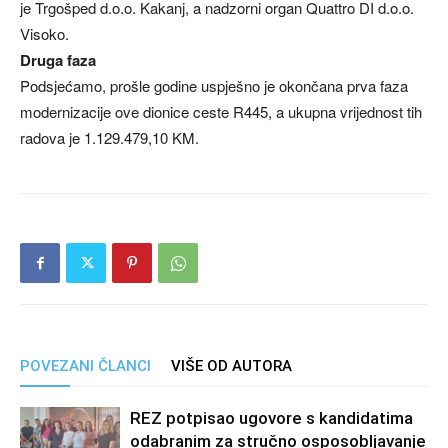
je Trgošped d.o.o. Kakanj, a nadzorni organ Quattro DI d.o.o.
Visoko.
Druga faza
Podsjećamo, prošle godine uspješno je okončana prva faza
modernizacije ove dionice ceste R445, a ukupna vrijednost tih
radova je 1.129.479,10 KM.
POVEZANI ČLANCI
VIŠE OD AUTORA
REZ potpisao ugovore s kandidatima
odabranim za stručno osposobljavanje