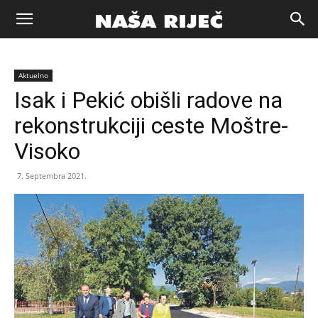
Naša
Aktuelno
riječ
Isak i Pekić obišli radove na
rekonstrukciji ceste Moštre-
Zenica
Visoko
7. Septembra 2021.