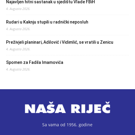
Najavljen hitni sastanak u sjedištu Vlade FBiH
4. Augusta 2026.
Rudari u Kaknju stupili u radnički neposluh
4. Augusta 2026.
Preživjeli planinari, Adilović i Vidimlić, se vratili u Zenicu
4. Augusta 2026.
Spomen za Fadila Imamovića
4. Augusta 2026.
Sa vama od 1956. godine