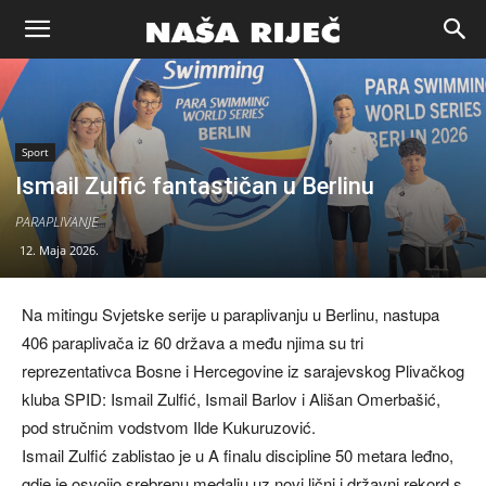
Naša
riječ
Sport
Ismail Zulfić fantastičan u Berlinu
Zenica
PARAPLIVANJE
12. Maja 2026.
Na mitingu Svjetske serije u paraplivanju u Berlinu, nastupa
406 paraplivača iz 60 država a među njima su tri
reprezentativca Bosne i Hercegovine iz sarajevskog Plivačkog
kluba SPID: Ismail Zulfić, Ismail Barlov i Ališan Omerbašić,
pod stručnim vodstvom Ilde Kukuruzović.
Ismail Zulfić zablistao je u A finalu discipline 50 metara leđno,
gdje je osvojio srebrenu medalju uz novi lični i državni rekord s