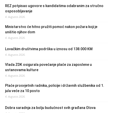
REZ potpisao ugovore s kandidatima odabranim za stručno
osposobljavanje
4. Augusta 2026.
Ministarstvo će hitno pružiti pomoć nakon požara koji je
uništio njihov dom
4. Augusta 2026.
Lovačkim društvima podrška u iznosu od 138.000 KM
4. Augusta 2026.
Vlada ZDK osigurala povećanje plaće za zaposlene u
ustanovama kulture
4. Augusta 2026.
Plaće prosvjetnih radnika, policije i državnih službenika od 1.
jula veće za 10 posto
4. Augusta 2026.
Dobra saradnja za bolju budućnost svih građana Olova