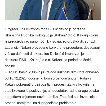
U zgradi JP Elektroprivreda BiH nedavno je održana
Skupština Rudnika mrkog uglja „Kakanj“ d.o.o. Kakanj kojom
je predsjedavao punomoćnik vladajućeg društva dr. sc. Edin
Lapandić. Nakon provedene konkursne procedure, dosadašnji
vršilac dužnosti direktora Iso Delibašić imenovan je za
direktora RMU „Kakanj“ d.o.o. Kakanj na period od četiri
godine.
– Iso Delibašić je funkciju vršioca dužnosti direktora obnašao
od 18.12.2023. godine i u tom su periodu unutar Rudnika
Kakanj pokrenuti brojni pozitivni procesi. Za kratko vrijeme
stabilizovano je poslovanje, a nedostatak radne snage polako
se rješava prijemom novih radnika. Započeti su i investicioni
procesi usmjereni na dugogodišnje probleme s