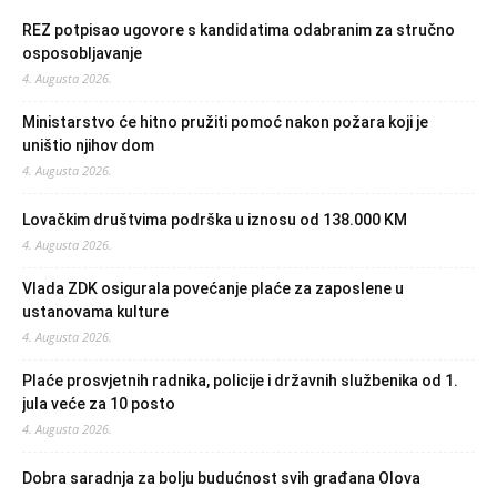
REZ potpisao ugovore s kandidatima odabranim za stručno
osposobljavanje
4. Augusta 2026.
Ministarstvo će hitno pružiti pomoć nakon požara koji je
uništio njihov dom
4. Augusta 2026.
Lovačkim društvima podrška u iznosu od 138.000 KM
4. Augusta 2026.
Vlada ZDK osigurala povećanje plaće za zaposlene u
ustanovama kulture
4. Augusta 2026.
Plaće prosvjetnih radnika, policije i državnih službenika od 1.
jula veće za 10 posto
4. Augusta 2026.
Dobra saradnja za bolju budućnost svih građana Olova