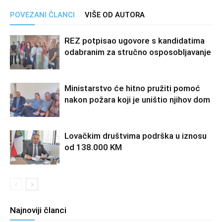
POVEZANI ČLANCI
VIŠE OD AUTORA
REZ potpisao ugovore s kandidatima
odabranim za stručno osposobljavanje
Ministarstvo će hitno pružiti pomoć
nakon požara koji je uništio njihov dom
Lovačkim društvima podrška u iznosu
od 138.000 KM
Najnoviji članci