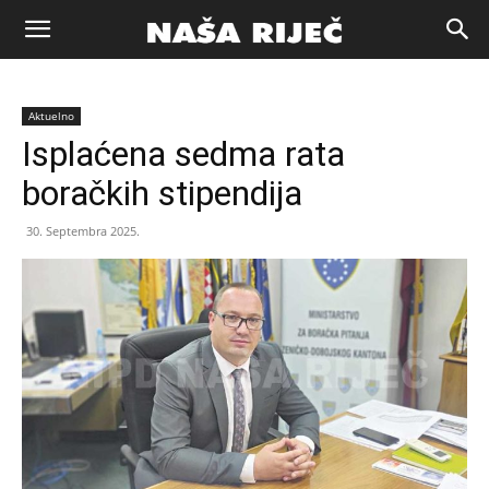
Naša
Aktuelno
riječ
Isplaćena sedma rata
boračkih stipendija
Zenica
30. Septembra 2025.