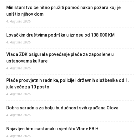
Ministarstvo će hitno pružiti pomoć nakon požara koji je
uništio njihov dom
4. Augusta 2026.
Lovačkim društvima podrška u iznosu od 138.000 KM
4. Augusta 2026.
Vlada ZDK osigurala povećanje plaće za zaposlene u
ustanovama kulture
4. Augusta 2026.
Plaće prosvjetnih radnika, policije i državnih službenika od 1.
jula veće za 10 posto
4. Augusta 2026.
Dobra saradnja za bolju budućnost svih građana Olova
4. Augusta 2026.
Najavljen hitni sastanak u sjedištu Vlade FBiH
4. Augusta 2026.