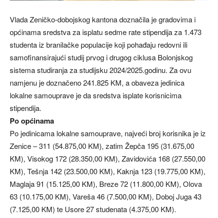
Vlada Zeničko-dobojskog kantona doznačila je gradovima i
općinama sredstva za isplatu sedme rate stipendija za 1.473
studenta iz branilačke populacije koji pohađaju redovni ili
samofinansirajući studij prvog i drugog ciklusa Bolonjskog
sistema studiranja za studijsku 2024/2025.godinu. Za ovu
namjenu je doznačeno 241.825 KM, a obaveza jedinica
lokalne samouprave je da sredstva isplate korisnicima
stipendija.
Po općinama
Po jedinicama lokalne samouprave, najveći broj korisnika je iz
Zenice – 311 (54.875,00 KM), zatim Žepča 195 (31.675,00
KM), Visokog 172 (28.350,00 KM), Zavidovića 168 (27.550,00
KM), Tešnja 142 (23.500,00 KM), Kaknja 123 (19.775,00 KM),
Maglaja 91 (15.125,00 KM), Breze 72 (11.800,00 KM), Olova
63 (10.175,00 KM), Vareša 46 (7.500,00 KM), Doboj Juga 43
(7.125,00 KM) te Usore 27 studenata (4.375,00 KM).