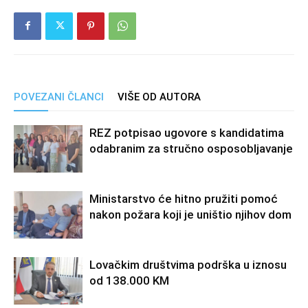
POVEZANI ČLANCI
VIŠE OD AUTORA
REZ potpisao ugovore s kandidatima
odabranim za stručno osposobljavanje
Ministarstvo će hitno pružiti pomoć
nakon požara koji je uništio njihov dom
Lovačkim društvima podrška u iznosu
od 138.000 KM