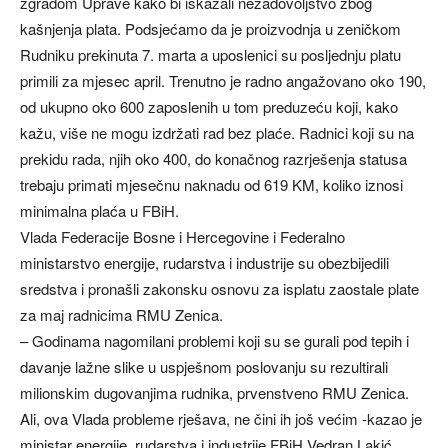
zgradom Uprave kako bi iskazali nezadovoljstvo zbog
kašnjenja plata. Podsjećamo da je proizvodnja u zeničkom
Rudniku prekinuta 7. marta a uposlenici su posljednju platu
primili za mjesec april. Trenutno je radno angažovano oko 190,
od ukupno oko 600 zaposlenih u tom preduzeću koji, kako
kažu, više ne mogu izdržati rad bez plaće. Radnici koji su na
prekidu rada, njih oko 400, do konačnog razrješenja statusa
trebaju primati mjesečnu naknadu od 619 KM, koliko iznosi
minimalna plaća u FBiH.
Vlada Federacije Bosne i Hercegovine i Federalno
ministarstvo energije, rudarstva i industrije su obezbijedili
sredstva i pronašli zakonsku osnovu za isplatu zaostale plate
za maj radnicima RMU Zenica.
– Godinama nagomilani problemi koji su se gurali pod tepih i
davanje lažne slike u uspješnom poslovanju su rezultirali
milionskim dugovanjima rudnika, prvenstveno RMU Zenica.
Ali, ova Vlada probleme rješava, ne čini ih još većim -kazao je
ministar energije, rudarstva i industrije FBiH Vedran Lakić,