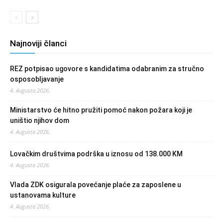
Najnoviji članci
REZ potpisao ugovore s kandidatima odabranim za stručno
osposobljavanje
4. Augusta 2026.
Ministarstvo će hitno pružiti pomoć nakon požara koji je
uništio njihov dom
4. Augusta 2026.
Lovačkim društvima podrška u iznosu od 138.000 KM
4. Augusta 2026.
Vlada ZDK osigurala povećanje plaće za zaposlene u
ustanovama kulture
4. Augusta 2026.