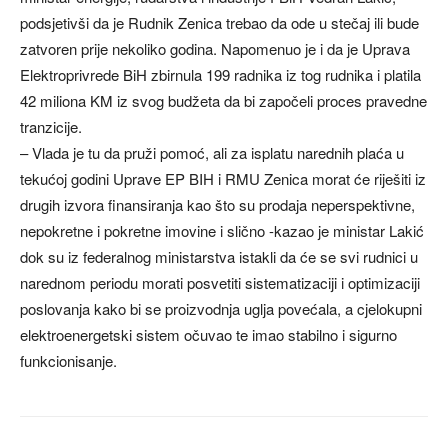
podsjetivši da je Rudnik Zenica trebao da ode u stečaj ili bude
zatvoren prije nekoliko godina. Napomenuo je i da je Uprava
Elektroprivrede BiH zbirnula 199 radnika iz tog rudnika i platila
42 miliona KM iz svog budžeta da bi započeli proces pravedne
tranzicije.
– Vlada je tu da pruži pomoć, ali za isplatu narednih plaća u
tekućoj godini Uprave EP BIH i RMU Zenica morat će riješiti iz
drugih izvora finansiranja kao što su prodaja neperspektivne,
nepokretne i pokretne imovine i slično -kazao je ministar Lakić
dok su iz federalnog ministarstva istakli da će se svi rudnici u
narednom periodu morati posvetiti sistematizaciji i optimizaciji
poslovanja kako bi se proizvodnja uglja povećala, a cjelokupni
elektroenergetski sistem očuvao te imao stabilno i sigurno
funkcionisanje.