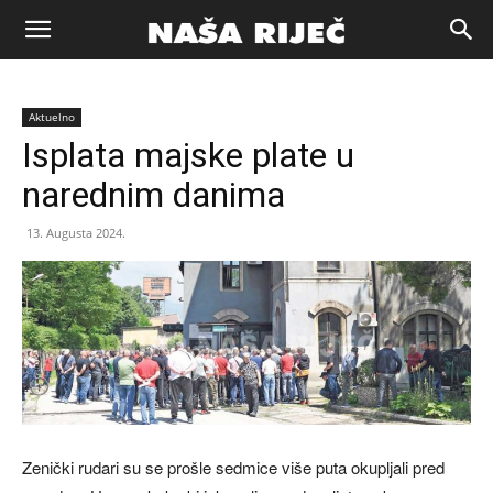
Naša
Aktuelno
riječ
Isplata majske plate u
narednim danima
Zenica
13. Augusta 2024.
Zenički rudari su se prošle sedmice više puta okupljali pred