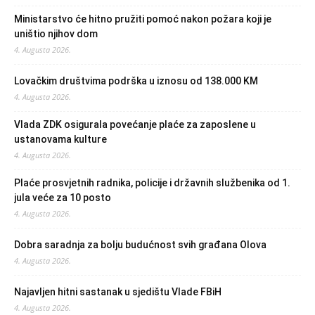
Ministarstvo će hitno pružiti pomoć nakon požara koji je
uništio njihov dom
4. Augusta 2026.
Lovačkim društvima podrška u iznosu od 138.000 KM
4. Augusta 2026.
Vlada ZDK osigurala povećanje plaće za zaposlene u
ustanovama kulture
4. Augusta 2026.
Plaće prosvjetnih radnika, policije i državnih službenika od 1.
jula veće za 10 posto
4. Augusta 2026.
Dobra saradnja za bolju budućnost svih građana Olova
4. Augusta 2026.
Najavljen hitni sastanak u sjedištu Vlade FBiH
4. Augusta 2026.