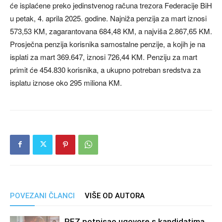
će isplaćene preko jedinstvenog računa trezora Federacije BiH
u petak, 4. aprila 2025. godine. Najniža penzija za mart iznosi
573,53 KM, zagarantovana 684,48 KM, a najviša 2.867,65 KM.
Prosječna penzija korisnika samostalne penzije, a kojih je na
isplati za mart 369.647, iznosi 726,44 KM. Penziju za mart
primit će 454.830 korisnika, a ukupno potreban sredstva za
isplatu iznose oko 295 miliona KM.
POVEZANI ČLANCI
VIŠE OD AUTORA
REZ potpisao ugovore s kandidatima