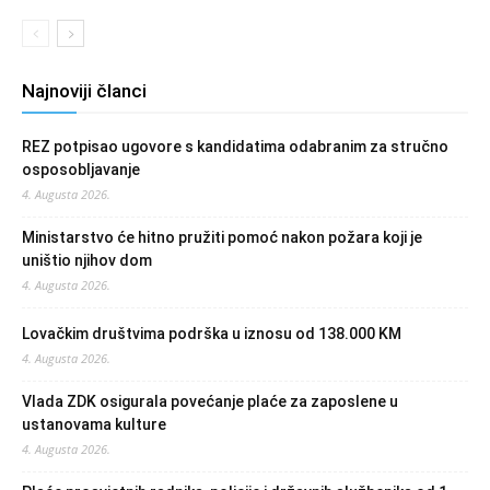
Najnoviji članci
REZ potpisao ugovore s kandidatima odabranim za stručno
osposobljavanje
4. Augusta 2026.
Ministarstvo će hitno pružiti pomoć nakon požara koji je
uništio njihov dom
4. Augusta 2026.
Lovačkim društvima podrška u iznosu od 138.000 KM
4. Augusta 2026.
Vlada ZDK osigurala povećanje plaće za zaposlene u
ustanovama kulture
4. Augusta 2026.