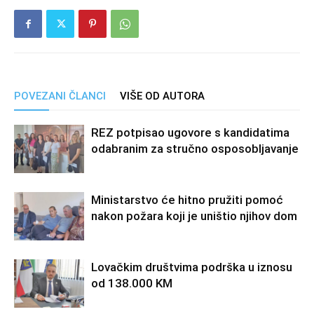
POVEZANI ČLANCI
VIŠE OD AUTORA
REZ potpisao ugovore s kandidatima
odabranim za stručno osposobljavanje
Ministarstvo će hitno pružiti pomoć
nakon požara koji je uništio njihov dom
Lovačkim društvima podrška u iznosu
od 138.000 KM