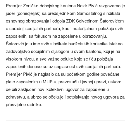
Premijer Zeničko-dobojskog kantona Nezir Pivić razgovarao je
jučer (ponedjeljak) sa predsjednikom Samostalnog sindikata
osnovnog obrazovanja i odgoja ZDK Selvedinom Šatorovićem
o saradnji socijalnih partnera, kao i materijalnom položaju svih
zaposlenih, sa fokusom na zaposlene u obrazovanju.
Šatorović je u ime svih sindikata budžetskih korisnika istakao
zadovoljstvo socijalnim dijalogom u ovom kantonu, koji je na
visokom nivou, a sve važne odluke koje se tiču položaja
zaposlenih donose se uz saglasnost svih socijalnih partnera.
Premijer Pivić je naglasio da su početkom godine povećane
plate zaposlenim u MUP-u, pravosuđu i javnoj upravi, uskoro
će biti zaključen novi kolektivni ugovor za zaposlene u
zdravstvu, a ubrzo se očekuje i potpisivanje novog ugovora za
prosvjetne radnike.