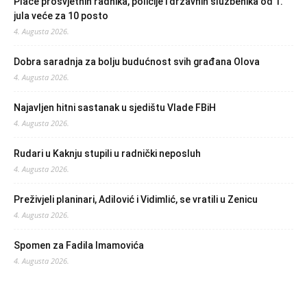
Plaće prosvjetnih radnika, policije i državnih službenika od 1.
jula veće za 10 posto
4. Augusta 2026.
Dobra saradnja za bolju budućnost svih građana Olova
4. Augusta 2026.
Najavljen hitni sastanak u sjedištu Vlade FBiH
4. Augusta 2026.
Rudari u Kaknju stupili u radnički neposluh
4. Augusta 2026.
Preživjeli planinari, Adilović i Vidimlić, se vratili u Zenicu
4. Augusta 2026.
Spomen za Fadila Imamovića
4. Augusta 2026.