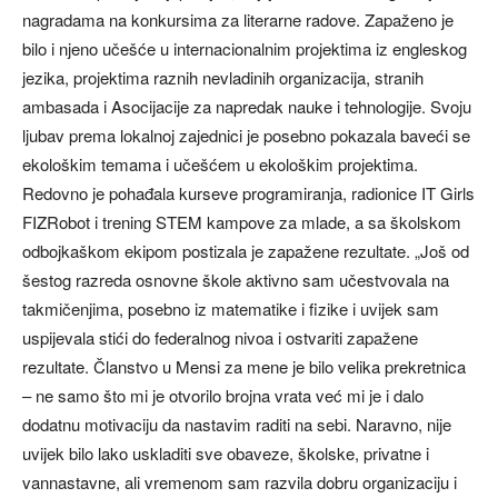
nagradama na konkursima za literarne radove. Zapaženo je
bilo i njeno učešće u internacionalnim projektima iz engleskog
jezika, projektima raznih nevladinih organizacija, stranih
ambasada i Asocijacije za napredak nauke i tehnologije. Svoju
ljubav prema lokalnoj zajednici je posebno pokazala baveći se
ekološkim temama i učešćem u ekološkim projektima.
Redovno je pohađala kurseve programiranja, radionice IT Girls
FIZRobot i trening STEM kampove za mlade, a sa školskom
odbojkaškom ekipom postizala je zapažene rezultate. „Još od
šestog razreda osnovne škole aktivno sam učestvovala na
takmičenjima, posebno iz matematike i fizike i uvijek sam
uspijevala stići do federalnog nivoa i ostvariti zapažene
rezultate. Članstvo u Mensi za mene je bilo velika prekretnica
– ne samo što mi je otvorilo brojna vrata već mi je i dalo
dodatnu motivaciju da nastavim raditi na sebi. Naravno, nije
uvijek bilo lako uskladiti sve obaveze, školske, privatne i
vannastavne, ali vremenom sam razvila dobru organizaciju i