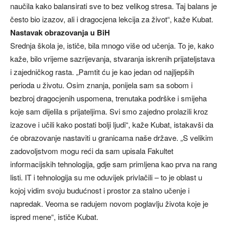
naučila kako balansirati sve to bez velikog stresa. Taj balans je
često bio izazov, ali i dragocjena lekcija za život“, kaže Kubat.
Nastavak obrazovanja u BiH
Srednja škola je, ističe, bila mnogo više od učenja. To je, kako
kaže, bilo vrijeme sazrijevanja, stvaranja iskrenih prijateljstava
i zajedničkog rasta. „Pamtit ću je kao jedan od najljepših
perioda u životu. Osim znanja, ponijela sam sa sobom i
bezbroj dragocjenih uspomena, trenutaka podrške i smijeha
koje sam dijelila s prijateljima. Svi smo zajedno prolazili kroz
izazove i učili kako postati bolji ljudi“, kaže Kubat, istakavši da
će obrazovanje nastaviti u granicama naše države. „S velikim
zadovoljstvom mogu reći da sam upisala Fakultet
informacijskih tehnologija, gdje sam primljena kao prva na rang
listi. IT i tehnologija su me oduvijek privlačili – to je oblast u
kojoj vidim svoju budućnost i prostor za stalno učenje i
napredak. Veoma se radujem novom poglavlju života koje je
ispred mene“, ističe Kubat.