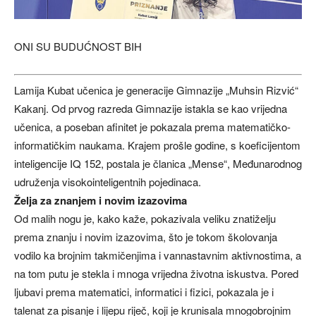
ONI SU BUDUĆNOST BIH
Lamija Kubat učenica je generacije Gimnazije „Muhsin Rizvić“
Kakanj. Od prvog razreda Gimnazije istakla se kao vrijedna
učenica, a poseban afinitet je pokazala prema matematičko-
informatičkim naukama. Krajem prošle godine, s koeficijentom
inteligencije IQ 152, postala je članica „Mense“, Međunarodnog
udruženja visokointeligentnih pojedinaca.
Želja za znanjem i novim izazovima
Od malih nogu je, kako kaže, pokazivala veliku znatiželju
prema znanju i novim izazovima, što je tokom školovanja
vodilo ka brojnim takmičenjima i vannastavnim aktivnostima, a
na tom putu je stekla i mnoga vrijedna životna iskustva. Pored
ljubavi prema matematici, informatici i fizici, pokazala je i
talenat za pisanje i lijepu riječ, koji je krunisala mnogobrojnim