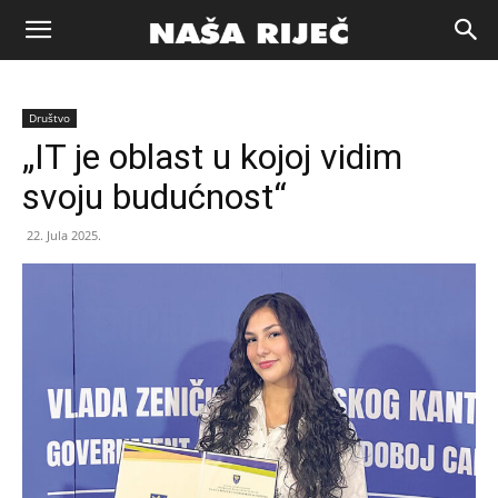
Naša
Društvo
riječ
„IT je oblast u kojoj vidim
svoju budućnost“
Zenica
22. Jula 2025.