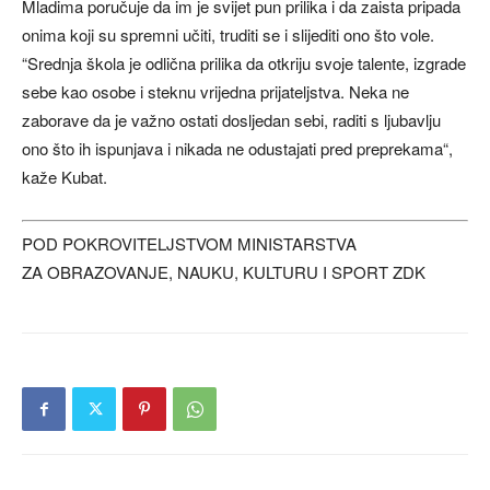
Mladima poručuje da im je svijet pun prilika i da zaista pripada
onima koji su spremni učiti, truditi se i slijediti ono što vole.
“Srednja škola je odlična prilika da otkriju svoje talente, izgrade
sebe kao osobe i steknu vrijedna prijateljstva. Neka ne
zaborave da je važno ostati dosljedan sebi, raditi s ljubavlju
ono što ih ispunjava i nikada ne odustajati pred preprekama“,
kaže Kubat.
POD POKROVITELJSTVOM MINISTARSTVA
ZA OBRAZOVANJE, NAUKU, KULTURU I SPORT ZDK