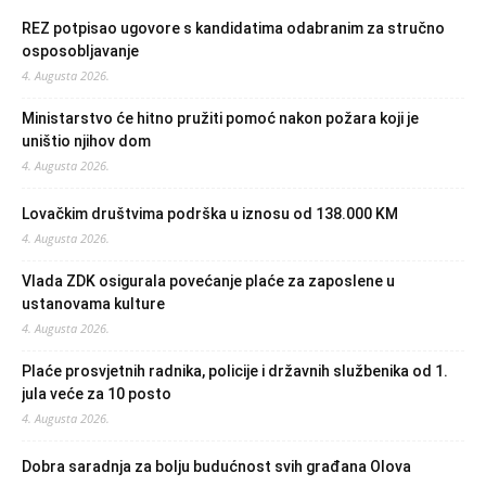
REZ potpisao ugovore s kandidatima odabranim za stručno
osposobljavanje
4. Augusta 2026.
Ministarstvo će hitno pružiti pomoć nakon požara koji je
uništio njihov dom
4. Augusta 2026.
Lovačkim društvima podrška u iznosu od 138.000 KM
4. Augusta 2026.
Vlada ZDK osigurala povećanje plaće za zaposlene u
ustanovama kulture
4. Augusta 2026.
Plaće prosvjetnih radnika, policije i državnih službenika od 1.
jula veće za 10 posto
4. Augusta 2026.
Dobra saradnja za bolju budućnost svih građana Olova