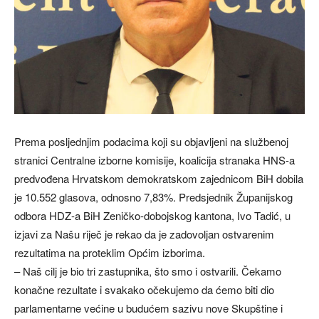
Prema posljednjim podacima koji su objavljeni na službenoj
stranici Centralne izborne komisije, koalicija stranaka HNS-a
predvođena Hrvatskom demokratskom zajednicom BiH dobila
je 10.552 glasova, odnosno 7,83%. Predsjednik Županijskog
odbora HDZ-a BiH Zeničko-dobojskog kantona, Ivo Tadić, u
izjavi za Našu riječ je rekao da je zadovoljan ostvarenim
rezultatima na proteklim Općim izborima.
– Naš cilj je bio tri zastupnika, što smo i ostvarili. Čekamo
konačne rezultate i svakako očekujemo da ćemo biti dio
parlamentarne većine u budućem sazivu nove Skupštine i