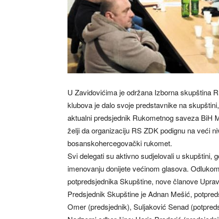
U Zavidovićima je održana Izborna skupština
klubova je dalo svoje predstavnike na skupštini, 
aktualni predsjednik Rukometnog saveza BiH Men
želji da organizaciju RS ZDK podignu na veći niv
bosanskohercegovački rukomet.
Svi delegati su aktivno sudjelovali u skupštini
imenovanju donijete većinom glasova. Odlukom
potpredsjednika Skupštine, nove članove Upra
Predsjednik Skupštine je Adnan Mešić, potpred
Omer (predsjednik), Suljaković Senad (potpreds