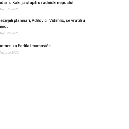
dari u Kaknju stupili u radnički neposluh
 Augusta 2026.
eživjeli planinari, Adilović i Vidimlić, se vratili u
enicu
 Augusta 2026.
pomen za Fadila Imamovića
 Augusta 2026.