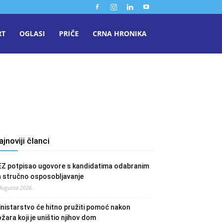
RT
OGLASI
PRIČE
CRNA HRONIKA
ajnoviji članci
EZ potpisao ugovore s kandidatima odabranim
a stručno osposobljavanje
 Augusta 2026.
nistarstvo će hitno pružiti pomoć nakon
žara koji je uništio njihov dom