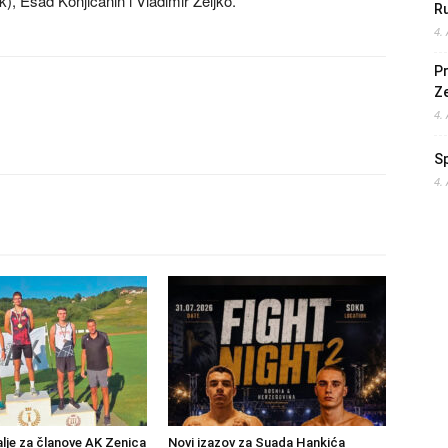
), Esad Konjičanin i Vladimir Zeljko.
Ru
4.
Pr
Z
4.
S
4.
lje za članove AK Zenica
Novi izazov za Suada Hankića