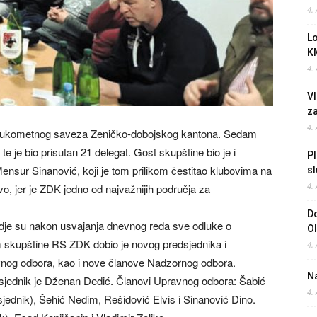
4.
L
K
4.
Vl
z
4.
 Rukometnog saveza Zeničko-dobojskog kantona. Sedam
te je bio prisutan 21 delegat. Gost skupštine bio je i
Pl
sur Sinanović, koji je tom prilikom čestitao klubovima na
sl
4.
o, jer je ZDK jedno od najvažnijih područja za
Do
, gdje su nakon usvajanja dnevnog reda sve odluke o
O
 skupštine RS ZDK dobio je novog predsjednika i
4.
vnog odbora, kao i nove članove Nadzornog odbora.
Na
sjednik je Dženan Dedić. Članovi Upravnog odbora: Šabić
4.
jednik), Šehić Nedim, Rešidović Elvis i Sinanović Dino.