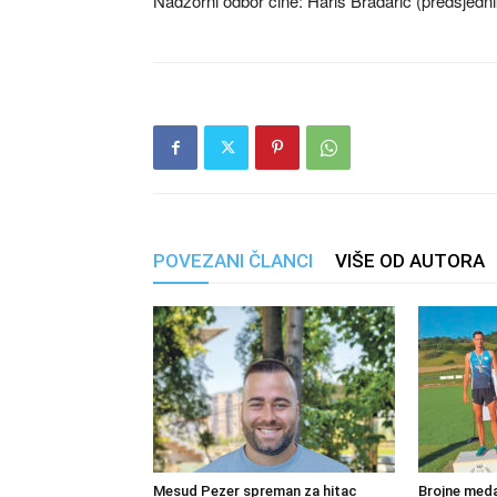
Nadzorni odbor čine: Haris Bradarić (predsjednik
POVEZANI ČLANCI
VIŠE OD AUTORA
Mesud Pezer spreman za hitac
Brojne meda