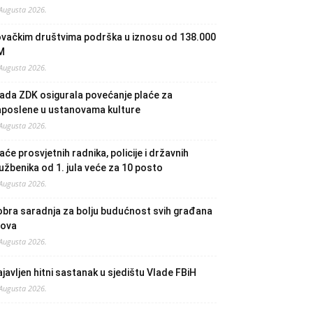
 Augusta 2026.
ovačkim društvima podrška u iznosu od 138.000
M
 Augusta 2026.
ada ZDK osigurala povećanje plaće za
aposlene u ustanovama kulture
 Augusta 2026.
aće prosvjetnih radnika, policije i državnih
užbenika od 1. jula veće za 10 posto
 Augusta 2026.
bra saradnja za bolju budućnost svih građana
lova
 Augusta 2026.
javljen hitni sastanak u sjedištu Vlade FBiH
 Augusta 2026.