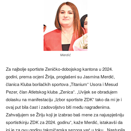
Merdić
Za najbolje sportiste Zeničko-dobojskog kantona u 2024.
godini, prema ocjeni Žirija, proglašeni su Jasmina Merdić,
članica Kluba borilačkih sportova „Titanium“ Usora i Mesud
Pezer, član Atletskog kluba „Zenica“. „Uvijek se obradujem
dolasku na manifestaciju „Izbor sportiste ZDK“ tako da mi je i
ovaj put bila čast i zadovoljstvo biti među nagrađenima.
Zahvaljujem se Žiriju koji je izabrao baš mene za najuspješniju
sportistkinju ZDK za 2024. godinu“, kaže Merdić, istakavši da
joj je za ovu godinu takmičarska sezona već u toku. „Nastupila