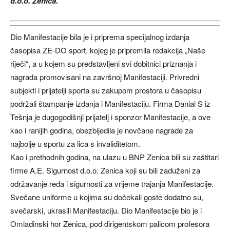
d.o.o. Zenica.
Dio Manifestacije bila je i priprema specijalnog izdanja
časopisa ZE-DO sport, kojeg je pripremila redakcija „Naše
riječi“, a u kojem su predstavljeni svi dobitnici priznanja i
nagrada promovisani na završnoj Manifestaciji. Privredni
subjekti i prijatelji sporta su zakupom prostora u časopisu
podržali štampanje izdanja i Manifestaciju. Firma Danial S iz
Tešnja je dugogodišnji prijatelj i sponzor Manifestacije, a ove
kao i ranijih godina, obezbijedila je novčane nagrade za
najbolje u sportu za lica s invaliditetom.
Kao i prethodnih godina, na ulazu u BNP Zenica bili su zaštitari
firme A.E. Sigurnost d.o.o. Zenica koji su bili zaduženi za
održavanje reda i sigurnosti za vrijeme trajanja Manifestacije.
Svečane uniforme u kojima su dočekali goste dodatno su,
svečarski, ukrasili Manifestaciju. Dio Manifestacije bio je i
Omladinski hor Zenica, pod dirigentskom palicom profesora