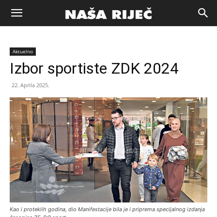
Naša
Aktuelno
riječ
Izbor sportiste ZDK 2024
22. Aprila 2025.
Zenica
Kao i proteklih godina, dio Manifestacije bila je i priprema specijalnog izdanja