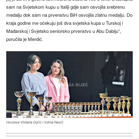
sam na Svjetskom kupu u Italiji gdje sam osvojila srebrenu
medalju dok sam na prvenstvu BiH osvojila zlatnu medalju. Do
kraja godine me očekuju još dva svjetska kupa u Turskoj i
Mađarskoj i Svjetsko seniorsko prvenstvo u Abu Dabiju“,
poručila je Merdić.
Hostese Vildana Durić i Irdina Nezić