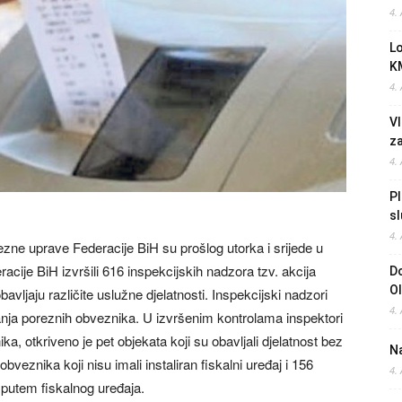
4.
L
K
4.
Vl
z
4.
Pl
sl
4.
ezne uprave Federacije BiH su prošlog utorka i srijede u
ije BiH izvršili 616 inspekcijskih nadzora tzv. akcija
Do
O
avljaju različite uslužne djelatnosti. Inspekcijski nadzori
4.
vanja poreznih obveznika. U izvršenim kontrolama inspektori
ka, otkriveno je pet objekata koji su obavljali djelatnost bez
Na
veznika koji nisu imali instaliran fiskalni uređaj i 156
4.
 putem fiskalnog uređaja.