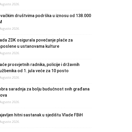
 Augusta 2026.
ovačkim društvima podrška u iznosu od 138.000
M
 Augusta 2026.
ada ZDK osigurala povećanje plaće za
aposlene u ustanovama kulture
 Augusta 2026.
aće prosvjetnih radnika, policije i državnih
užbenika od 1. jula veće za 10 posto
 Augusta 2026.
bra saradnja za bolju budućnost svih građana
lova
 Augusta 2026.
javljen hitni sastanak u sjedištu Vlade FBiH
 Augusta 2026.