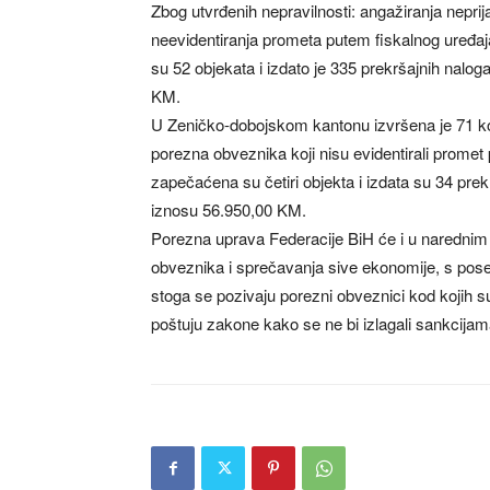
Zbog utvrđenih nepravilnosti: angažiranja nepri
neevidentiranja prometa putem fiskalnog uređaj
su 52 objekata i izdato je 335 prekršajnih na
KM.
U Zeničko-dobojskom kantonu izvršena je 71 kont
porezna obveznika koji nisu evidentirali promet
zapečaćena su četiri objekta i izdata su 34 p
iznosu 56.950,00 KM.
Porezna uprava Federacije BiH će i u narednim 
obveznika i sprečavanja sive ekonomije, s pos
stoga se pozivaju porezni obveznici kod kojih s
poštuju zakone kako se ne bi izlagali sankcija