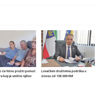
o će hitno pružiti pomoć
Lovačkim društvima podrška u
 koji je uništio njihov
iznosu od 138.000 KM