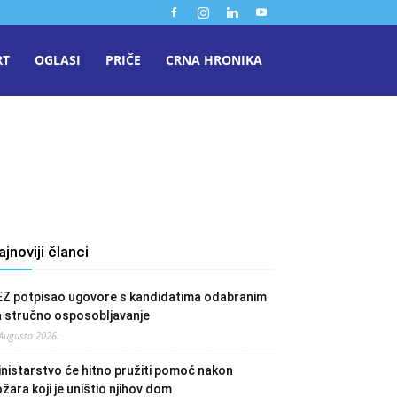
RT
OGLASI
PRIČE
CRNA HRONIKA
ajnoviji članci
EZ potpisao ugovore s kandidatima odabranim
a stručno osposobljavanje
 Augusta 2026.
nistarstvo će hitno pružiti pomoć nakon
žara koji je uništio njihov dom