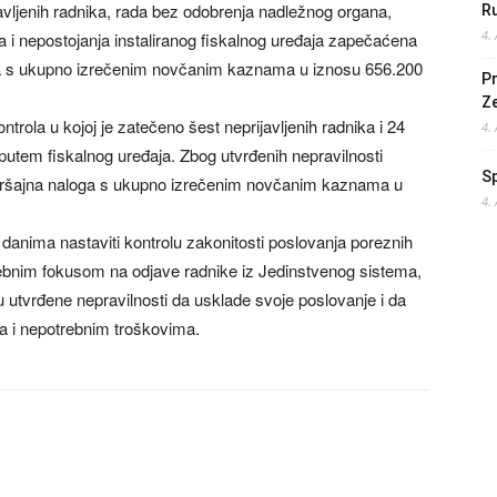
javljenih radnika, rada bez odobrenja nadležnog organa,
Ru
4.
a i nepostojanja instaliranog fiskalnog uređaja zapečaćena
loga s ukupno izrečenim novčanim kaznama u iznosu 656.200
Pr
Z
rola u kojoj je zatečeno šest neprijavljenih radnika i 24
4.
 putem fiskalnog uređaja. Zbog utvrđenih nepravilnosti
S
rekršajna naloga s ukupno izrečenim novčanim kaznama u
4.
danima nastaviti kontrolu zakonitosti poslovanja poreznih
ebnim fokusom na odjave radnike iz Jedinstvenog sistema,
u utvrđene nepravilnosti da usklade svoje poslovanje i da
ma i nepotrebnim troškovima.