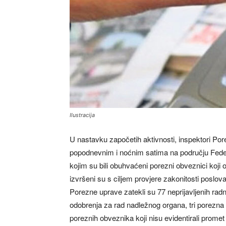
Ilustracija
U nastavku započetih aktivnosti, inspektori Por
popodnevnim i noćnim satima na području Federac
kojim su bili obuhvaćeni porezni obveznici koji ob
izvršeni su s ciljem provjere zakonitosti poslo
Porezne uprave zatekli su 77 neprijavljenih radni
odobrenja za rad nadležnog organa, tri porezna ob
poreznih obveznika koji nisu evidentirali promet