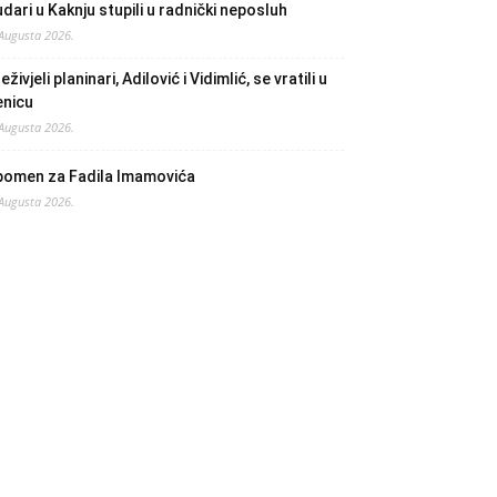
dari u Kaknju stupili u radnički neposluh
 Augusta 2026.
eživjeli planinari, Adilović i Vidimlić, se vratili u
enicu
 Augusta 2026.
pomen za Fadila Imamovića
 Augusta 2026.