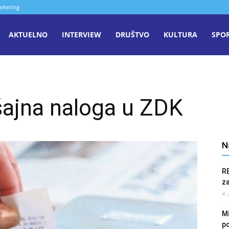
rketing
aša
AKTUELNO
INTERVIEW
DRUŠTVO
KULTURA
SPO
iječ
šajna naloga u ZDK
enica
N
R
z
4.
Mi
po