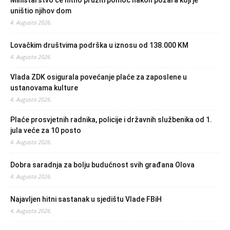
Ministarstvo će hitno pružiti pomoć nakon požara koji je
uništio njihov dom
4. Augusta 2026.
Lovačkim društvima podrška u iznosu od 138.000 KM
4. Augusta 2026.
Vlada ZDK osigurala povećanje plaće za zaposlene u
ustanovama kulture
4. Augusta 2026.
Plaće prosvjetnih radnika, policije i državnih službenika od 1.
jula veće za 10 posto
4. Augusta 2026.
Dobra saradnja za bolju budućnost svih građana Olova
4. Augusta 2026.
Najavljen hitni sastanak u sjedištu Vlade FBiH
4. Augusta 2026.