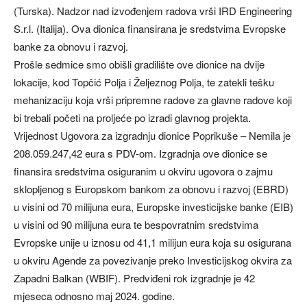
(Turska). Nadzor nad izvođenjem radova vrši IRD Engineering
S.r.l. (Italija). Ova dionica finansirana je sredstvima Evropske
banke za obnovu i razvoj.
Prošle sedmice smo obišli gradilište ove dionice na dvije
lokacije, kod Topčić Polja i Željeznog Polja, te zatekli tešku
mehanizaciju koja vrši pripremne radove za glavne radove koji
bi trebali početi na proljeće po izradi glavnog projekta.
Vrijednost Ugovora za izgradnju dionice Poprikuše – Nemila je
208.059.247,42 eura s PDV-om. Izgradnja ove dionice se
finansira sredstvima osiguranim u okviru ugovora o zajmu
sklopljenog s Europskom bankom za obnovu i razvoj (EBRD)
u visini od 70 milijuna eura, Europske investicijske banke (EIB)
u visini od 90 milijuna eura te bespovratnim sredstvima
Evropske unije u iznosu od 41,1 milijun eura koja su osigurana
u okviru Agende za povezivanje preko Investicijskog okvira za
Zapadni Balkan (WBIF). Predviđeni rok izgradnje je 42
mjeseca odnosno maj 2024. godine.