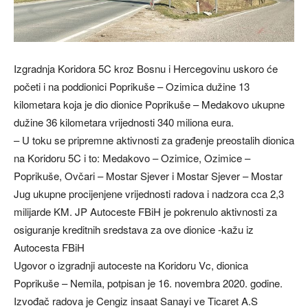
Izgradnja Koridora 5C kroz Bosnu i Hercegovinu uskoro će
početi i na poddionici Poprikuše – Ozimica dužine 13
kilometara koja je dio dionice Poprikuše – Medakovo ukupne
dužine 36 kilometara vrijednosti 340 miliona eura.
– U toku se pripremne aktivnosti za građenje preostalih dionica
na Koridoru 5C i to: Medakovo – Ozimice, Ozimice –
Poprikuše, Ovčari – Mostar Sjever i Mostar Sjever – Mostar
Jug ukupne procijenjene vrijednosti radova i nadzora cca 2,3
milijarde KM. JP Autoceste FBiH je pokrenulo aktivnosti za
osiguranje kreditnih sredstava za ove dionice -kažu iz
Autocesta FBiH
Ugovor o izgradnji autoceste na Koridoru Vc, dionica
Poprikuše – Nemila, potpisan je 16. novembra 2020. godine.
Izvođač radova je Cengiz insaat Sanayi ve Ticaret A.S