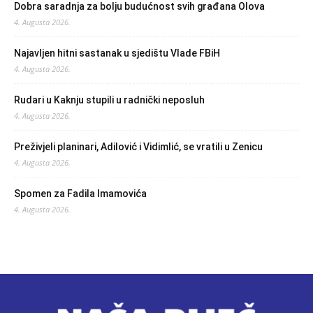
Dobra saradnja za bolju budućnost svih građana Olova
4. Augusta 2026.
Najavljen hitni sastanak u sjedištu Vlade FBiH
4. Augusta 2026.
Rudari u Kaknju stupili u radnički neposluh
4. Augusta 2026.
Preživjeli planinari, Adilović i Vidimlić, se vratili u Zenicu
4. Augusta 2026.
Spomen za Fadila Imamovića
4. Augusta 2026.