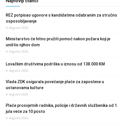
Najnoviji članci
REZ potpisao ugovore s kandidatima odabranim za stručno
osposobljavanje
4. Augusta 2026.
Ministarstvo će hitno pružiti pomoć nakon požara koji je
uništio njihov dom
4. Augusta 2026.
Lovačkim društvima podrška u iznosu od 138.000 KM
4. Augusta 2026.
Vlada ZDK osigurala povećanje plaće za zaposlene u
ustanovama kulture
4. Augusta 2026.
Plaće prosvjetnih radnika, policije i državnih službenika od 1.
jula veće za 10 posto
4. Augusta 2026.