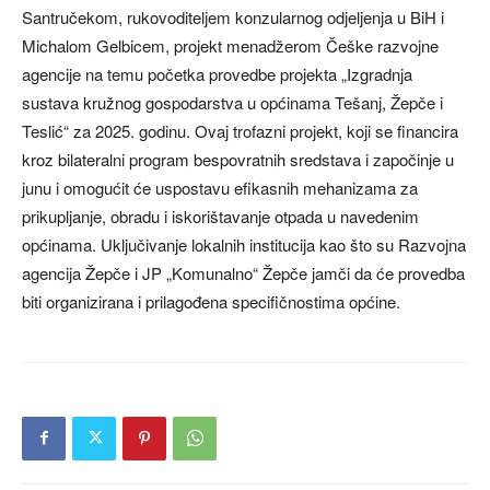
Santručekom, rukovoditeljem konzularnog odjeljenja u BiH i
Michalom Gelbicem, projekt menadžerom Češke razvojne
agencije na temu početka provedbe projekta „Izgradnja
sustava kružnog gospodarstva u općinama Tešanj, Žepče i
Teslić“ za 2025. godinu. Ovaj trofazni projekt, koji se financira
kroz bilateralni program bespovratnih sredstava i započinje u
junu i omogućit će uspostavu efikasnih mehanizama za
prikupljanje, obradu i iskorištavanje otpada u navedenim
općinama. Uključivanje lokalnih institucija kao što su Razvojna
agencija Žepče i JP „Komunalno“ Žepče jamči da će provedba
biti organizirana i prilagođena specifičnostima općine.