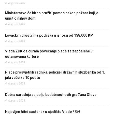
4. Augusta 2026.
Ministarstvo će hitno pružiti pomoć nakon požara koji je
uništio njihov dom
4. Augusta 2026.
Lovačkim društvima podrška u iznosu od 138.000 KM
4. Augusta 2026.
Vlada ZDK osigurala povećanje plaće za zaposlene u
ustanovama kulture
4. Augusta 2026.
Plaće prosvjetnih radnika, policije i državnih službenika od 1.
jula veće za 10 posto
4. Augusta 2026.
Dobra saradnja za bolju budućnost svih građana Olova
4. Augusta 2026.
Najavljen hitni sastanak u sjedištu Vlade FBiH