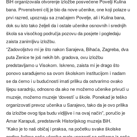
BiH organizovala otvorenje izložbe posvećene Povelji Kulina
bana. Prvenstveni cilj je bio da nove učenike, one koji polaze u
prvi razred, upoznaju sa značajem Povelje, ali i Kulina bana,
dok su isto tako željeli da i ostale učenike osnovnih i srednjih
škola sa visočkog područja pozovu da posjete i pogledaju
zaista zanimljivu izložbu.
“Zadovoljstvo mi je što nakon Sarajeva, Bihaća, Zagreba, dva
puta Zenice te još nekih bh. gradova, ovu izložbu
predstavljamo u Visokom. Iskreno, zaista mi je drago što
ponovo sarađujemo sa ovom školskom institucijom i nadam
se da ćemo i u budućnosti imati priliku da ostvarimo ovako
lijepu saradnju, odnosno da ako ne možemo učenike privući u
muzeje, možemo muzeje ‘dovesti’ u škole. Ponekad je teško
organizovati prevoz učenika u Sarajevo, tako da je ovo prilika
da izložbe ovog tipa budu vidjljive i na ovaj način”, poručio je
Amar Karapuš, predstavnik Historijskog muzeja BiH.
“Kako je to naš običaj i praksa, na početku svake školske
godine želimo naše učenika malo upoznati sa pričama iz naše