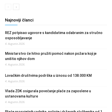
Najnoviji članci
REZ potpisao ugovore s kandidatima odabranim za stručno
osposobljavanje
4. Augusta 2026.
Ministarstvo će hitno pružiti pomoć nakon požara koji je
uništio njihov dom
4. Augusta 2026.
Lovačkim društvima podrška u iznosu od 138.000 KM
4. Augusta 2026.
Vlada ZDK osigurala povećanje plaće za zaposlene u
ustanovama kulture
4. Augusta 2026.
Plaće prosvjetnih radnika, policije i državnih službenika od 1.