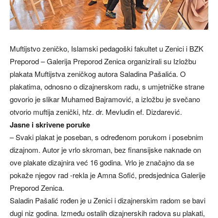
Muftijstvo zeničko, Islamski pedagoški fakultet u Zenici i BZK
Preporod – Galerija Preporod Zenica organizirali su Izložbu
plakata Muftijstva zeničkog autora Saladina Pašalića. O
plakatima, odnosno o dizajnerskom radu, s umjetničke strane
govorio je slikar Muhamed Bajramović, a izložbu je svečano
otvorio muftija zenički, hfz. dr. Mevludin ef. Dizdarević.
Jasne i skrivene poruke
– Svaki plakat je poseban, s određenom porukom i posebnim
dizajnom. Autor je vrlo skroman, bez finansijske naknade on
ove plakate dizajnira već 16 godina. Vrlo je značajno da se
pokaže njegov rad -rekla je Amna Sofić, predsjednica Galerije
Preporod Zenica.
Saladin Pašalić rođen je u Zenici i dizajnerskim radom se bavi
dugi niz godina. Između ostalih dizajnerskih radova su plakati,