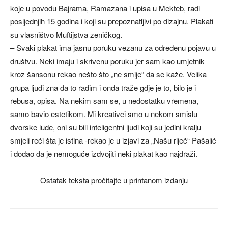
koje u povodu Bajrama, Ramazana i upisa u Mekteb, radi
posljednjih 15 godina i koji su prepoznatljivi po dizajnu. Plakati
su vlasništvo Muftijstva zeničkog.
– Svaki plakat ima jasnu poruku vezanu za određenu pojavu u
društvu. Neki imaju i skrivenu poruku jer sam kao umjetnik
kroz šansonu rekao nešto što „ne smije“ da se kaže. Velika
grupa ljudi zna da to radim i onda traže gdje je to, bilo je i
rebusa, opisa. Na nekim sam se, u nedostatku vremena,
samo bavio estetikom. Mi kreativci smo u nekom smislu
dvorske lude, oni su bili inteligentni ljudi koji su jedini kralju
smjeli reći šta je istina -rekao je u izjavi za „Našu riječ“ Pašalić
i dodao da je nemoguće izdvojiti neki plakat kao najdraži.
Ostatak teksta pročitajte u printanom izdanju