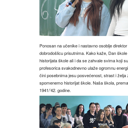
Ponosan na učenike i nastavno osoblje direktor
dobrodošlicu prisutnima. Kako kaže, Dan škole je
historijata škole ali i da se zahvale svima koji s
profesorica svakodnevno ulaže ogromnu energiju
čini posebnima jesu posvećenost, strast i žel
spomenemo historijat škole. Naša škola, prema p
1941/’42. godine.