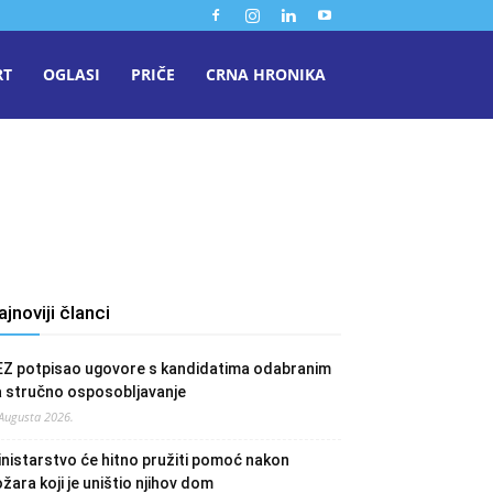
RT
OGLASI
PRIČE
CRNA HRONIKA
ajnoviji članci
EZ potpisao ugovore s kandidatima odabranim
a stručno osposobljavanje
 Augusta 2026.
nistarstvo će hitno pružiti pomoć nakon
žara koji je uništio njihov dom