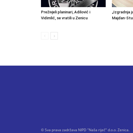
Preživjeli planinari, Adilović i
„Izgradnja j
Vidimlić, se vratili u Zenicu
Majdan-Stu
© Sva prava zadržava NIPD "Naša riječ" d.o.o. Zenica.