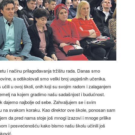
alitetu i načinu prilagođavanja tržištu rada. Danas smo
vine, a odškolovali smo veliki broj uspješnih učenika.
 učili u ovoj školi, onih koji su svojim radom i zalaganjem
e temelj na kojem gradimo našu sadašnjost i budućnost.
k dajemo najbolje od sebe. Zahvaljujem se i svim
avaju na svakom koraku. Kao direktor ove škole, ponosan sam
jem da pred nama stoje još mnogi izazovi i mnoge prilike
mom i posvećenošću kako bismo našu školu učinili još
aković.