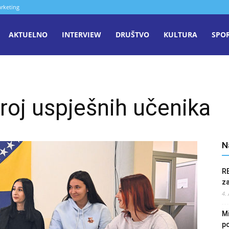
rketing
aša
AKTUELNO
INTERVIEW
DRUŠTVO
KULTURA
SPO
iječ
 broj uspješnih učenika
enica
N
R
z
4.
Mi
po