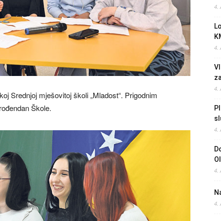
4.
L
K
4.
Vl
z
4.
čkoj Srednjoj mješovitoj školi „Mladost“. Prigodnim
. rođendan Škole.
Pl
sl
4.
Do
O
4.
Na
4.