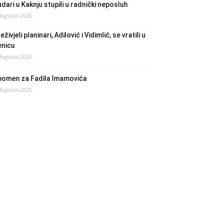
dari u Kaknju stupili u radnički neposluh
 Augusta 2026.
eživjeli planinari, Adilović i Vidimlić, se vratili u
enicu
 Augusta 2026.
pomen za Fadila Imamovića
 Augusta 2026.