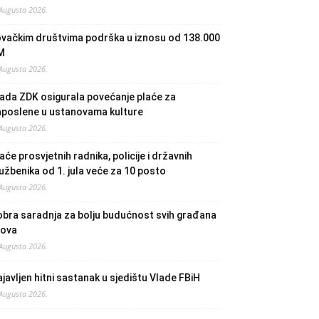
 Augusta 2026.
ovačkim društvima podrška u iznosu od 138.000
M
 Augusta 2026.
ada ZDK osigurala povećanje plaće za
aposlene u ustanovama kulture
 Augusta 2026.
aće prosvjetnih radnika, policije i državnih
užbenika od 1. jula veće za 10 posto
 Augusta 2026.
bra saradnja za bolju budućnost svih građana
lova
 Augusta 2026.
javljen hitni sastanak u sjedištu Vlade FBiH
 Augusta 2026.