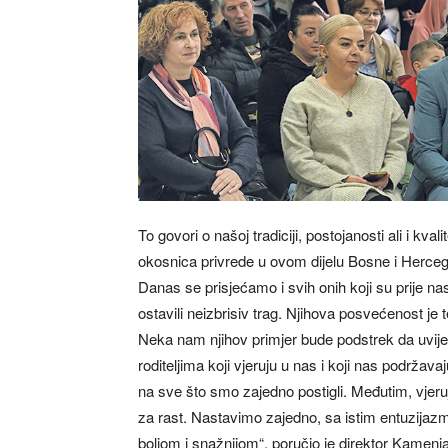
To govori o našoj tradiciji, postojanosti ali i kv
okosnica privrede u ovom dijelu Bosne i Hercego
Danas se prisjećamo i svih onih koji su prije nas
ostavili neizbrisiv trag. Njihova posvećenost j
Neka nam njihov primjer bude podstrek da uvije
roditeljima koji vjeruju u nas i koji nas podrž
na sve što smo zajedno postigli. Međutim, vjeru
za rast. Nastavimo zajedno, sa istim entuzijaz
boljom i snažnijom“, poručio je direktor Kamenj