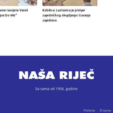
avne rasvjete Vareš
Kobilica: Lastavica je primjer
pni Do-Mir“
zajedničkog okupljanja i čuvanja
zajednice
Sa vama od 1956. godine
Početna
O nama