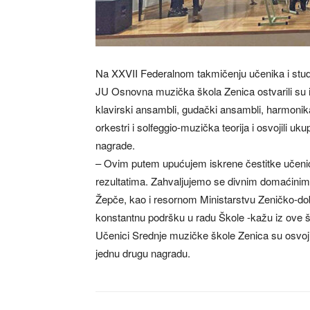
Na XXVII Federalnom takmičenju učenika i stude
JU Osnovna muzička škola Zenica ostvarili su iz
klavirski ansambli, gudački ansambli, harmonik
orkestri i solfeggio-muzička teorija i osvojili uku
nagrade.
– Ovim putem upućujem iskrene čestitke učenici
rezultatima. Zahvaljujemo se divnim domaćinim
Žepče, kao i resornom Ministarstvu Zeničko-d
konstantnu podršku u radu Škole -kažu iz ove š
Učenici Srednje muzičke škole Zenica su osvojil
jednu drugu nagradu.