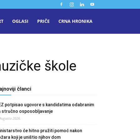
RT
OGLASI
PRIČE
CRNA HRONIKA
muzičke škole
ajnoviji članci
EZ potpisao ugovore s kandidatima odabranim
a stručno osposobljavanje
 Augusta 2026.
nistarstvo će hitno pružiti pomoć nakon
žara koji je uništio njihov dom