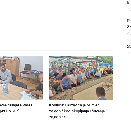
Ru
4.
Pr
Z
4.
S
4.
avne rasvjete Vareš
Kobilica: Lastavica je primjer
pni Do-Mir“
zajedničkog okupljanja i čuvanja
zajednice