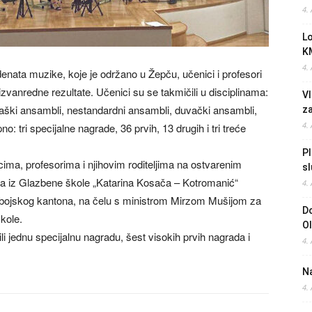
4.
L
K
4.
nata muzike, koje je održano u Žepču, učenici i profesori
vanredne rezultate. Učenici su se takmičili u disciplinama:
Vl
aški ansambli, nestandardni ansambli, duvački ansambli,
z
4.
pno: tri specijalne nagrade, 36 prvih, 13 drugih i tri treće
Pl
ma, profesorima i njihovim roditeljima na ostvarenim
sl
a iz Glazbene škole „Katarina Kosača – Kotromanić“
4.
obojskog kantona, na čelu s ministrom Mirzom Mušijom za
Do
kole.
O
i jednu specijalnu nagradu, šest visokih prvih nagrada i
4.
Na
4.