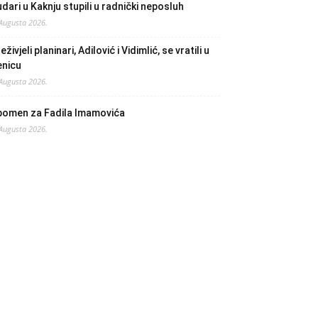
dari u Kaknju stupili u radnički neposluh
 Augusta 2026.
eživjeli planinari, Adilović i Vidimlić, se vratili u
enicu
 Augusta 2026.
pomen za Fadila Imamovića
 Augusta 2026.