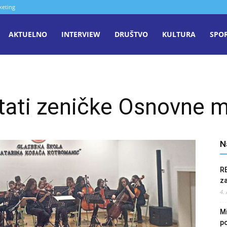
keting
aša
AKTUELNO
INTERVIEW
DRUŠTVO
KULTURA
SPO
iječ
ltati zeničke Osnovne 
enica
N
R
z
4.
Mi
po