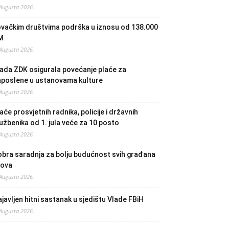
 Augusta 2026.
ovačkim društvima podrška u iznosu od 138.000
M
 Augusta 2026.
ada ZDK osigurala povećanje plaće za
aposlene u ustanovama kulture
 Augusta 2026.
aće prosvjetnih radnika, policije i državnih
užbenika od 1. jula veće za 10 posto
 Augusta 2026.
bra saradnja za bolju budućnost svih građana
lova
 Augusta 2026.
javljen hitni sastanak u sjedištu Vlade FBiH
 Augusta 2026.