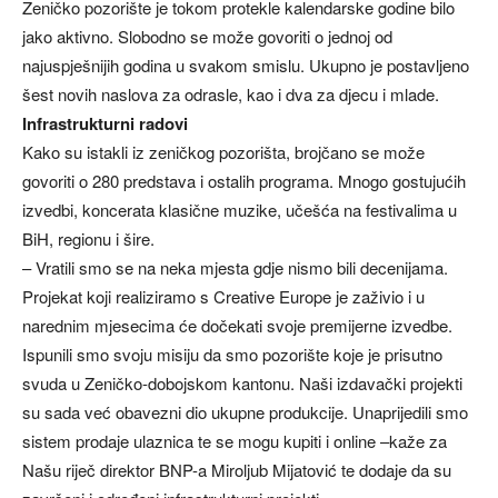
Zeničko pozorište je tokom protekle kalendarske godine bilo
jako aktivno. Slobodno se može govoriti o jednoj od
najuspješnijih godina u svakom smislu. Ukupno je postavljeno
šest novih naslova za odrasle, kao i dva za djecu i mlade.
Infrastrukturni radovi
Kako su istakli iz zeničkog pozorišta, brojčano se može
govoriti o 280 predstava i ostalih programa. Mnogo gostujućih
izvedbi, koncerata klasične muzike, učešća na festivalima u
BiH, regionu i šire.
– Vratili smo se na neka mjesta gdje nismo bili decenijama.
Projekat koji realiziramo s Creative Europe je zaživio i u
narednim mjesecima će dočekati svoje premijerne izvedbe.
Ispunili smo svoju misiju da smo pozorište koje je prisutno
svuda u Zeničko-dobojskom kantonu. Naši izdavački projekti
su sada već obavezni dio ukupne produkcije. Unaprijedili smo
sistem prodaje ulaznica te se mogu kupiti i online –kaže za
Našu riječ direktor BNP-a Miroljub Mijatović te dodaje da su