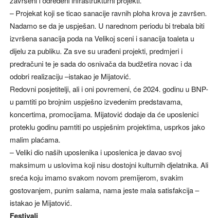
završeni i određeni infrastrukturni projekti.
– Projekat koji se ticao sanacije ravnih ploha krova je završen.
Nadamo se da je uspješan. U narednom periodu bi trebala biti
izvršena sanacija poda na Velikoj sceni i sanacija toaleta u
dijelu za publiku. Za sve su urađeni projekti, predmjeri i
predračuni te je sada do osnivača da budžetira novac i da
odobri realizaciju –istakao je Mijatović.
Redovni posjetitelji, ali i oni povremeni, će 2024. godinu u BNP-
u pamtiti po brojnim uspješno izvedenim predstavama,
koncertima, promocijama. Mijatović dodaje da će uposlenici
proteklu godinu pamtiti po uspješnim projektima, usprkos jako
malim plaćama.
– Veliki dio naših uposlenika i uposlenica je davao svoj
maksimum u uslovima koji nisu dostojni kulturnih djelatnika. Ali
sreća koju imamo svakom novom premijerom, svakim
gostovanjem, punim salama, nama jeste mala satisfakcija –
istakao je Mijatović.
Festivali