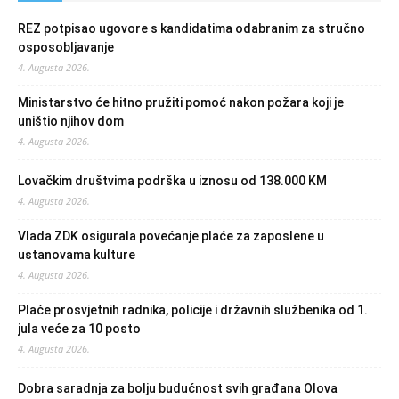
REZ potpisao ugovore s kandidatima odabranim za stručno
osposobljavanje
4. Augusta 2026.
Ministarstvo će hitno pružiti pomoć nakon požara koji je
uništio njihov dom
4. Augusta 2026.
Lovačkim društvima podrška u iznosu od 138.000 KM
4. Augusta 2026.
Vlada ZDK osigurala povećanje plaće za zaposlene u
ustanovama kulture
4. Augusta 2026.
Plaće prosvjetnih radnika, policije i državnih službenika od 1.
jula veće za 10 posto
4. Augusta 2026.
Dobra saradnja za bolju budućnost svih građana Olova