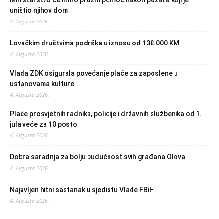
Ministarstvo će hitno pružiti pomoć nakon požara koji je
uništio njihov dom
4. Augusta 2026.
Lovačkim društvima podrška u iznosu od 138.000 KM
4. Augusta 2026.
Vlada ZDK osigurala povećanje plaće za zaposlene u
ustanovama kulture
4. Augusta 2026.
Plaće prosvjetnih radnika, policije i državnih službenika od 1.
jula veće za 10 posto
4. Augusta 2026.
Dobra saradnja za bolju budućnost svih građana Olova
4. Augusta 2026.
Najavljen hitni sastanak u sjedištu Vlade FBiH
4. Augusta 2026.