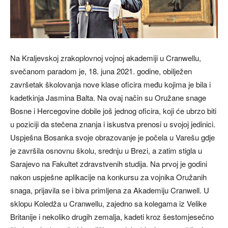
Na Kraljevskoj zrakoplovnoj vojnoj akademiji u Cranwellu,
svečanom paradom je, 18. juna 2021. godine, obilježen
završetak školovanja nove klase oficira među kojima je bila i
kadetkinja Jasmina Balta. Na ovaj način su Oružane snage
Bosne i Hercegovine dobile još jednog oficira, koji će ubrzo biti
u poziciji da stečena znanja i iskustva prenosi u svojoj jedinici.
Uspješna Bosanka svoje obrazovanje je počela u Varešu gdje
je završila osnovnu školu, srednju u Brezi, a zatim stigla u
Sarajevo na Fakultet zdravstvenih studija. Na prvoj je godini
nakon uspješne aplikacije na konkursu za vojnika Oružanih
snaga, prijavila se i biva primljena za Akademiju Cranwell. U
sklopu Koledža u Cranwellu, zajedno sa kolegama iz Velike
Britanije i nekoliko drugih zemalja, kadeti kroz šestomjesečno