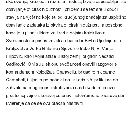
školovanje, kroz četiri različita modula, bivaju osposobljeni za
obavljanje oficirskih dužnosti, pri čemu se težište u obuci
stavlja na vještine koje su od krucijalnog značaja za uspješno
obavljanje zadataka iz okvira oficirskih dužnosti, a posebno
kada je u pitanju liderstvo i rad s vojnim kolektivom.
Svečanosti su prisustvovali ambasador BiH u Ujedinjenom
Kraljevstvu Velike Britanije i Sjeverne Irske Nj.E. Vanja
Filipović, kao i vojni ataše u istoj zemlji brigadir Nedžad
Sadiković. Oni su u sklopu svečanosti obavili razgovor s
komandantom Koledža u Cranwellu, brigadirom Joanne
Campbell, i njenim pomoćnicima, iskoristivši priliku da se
zahvale na mogućnosti školovanja naših kadeta na ovoj
prestižnoj vojno-školskoj ustanovi, istovremeno izražavajući
uvjerenje da će se ova praksa nastaviti.