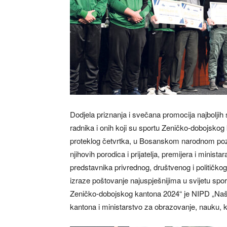
Dodjela priznanja i svečana promocija najboljih s
radnika i onih koji su sportu Zeničko-dobojskog
proteklog četvrtka, u Bosanskom narodnom pozo
njihovih porodica i prijatelja, premijera i minis
predstavnika privrednog, društvenog i političkog 
izraze poštovanje najuspješnijima u svijetu spo
Zeničko-dobojskog kantona 2024“ je NIPD „Naša 
kantona i ministarstvo za obrazovanje, nauku, ku