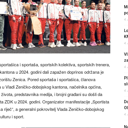
Mi
po
4.
L
K
4.
Vl
z
portašica i sportaša, sportskih kolektiva, sportskih trenera,
4.
 kantona u 2024. godini dali zapažen doprinos održana je
Pl
rištu Zenica. Pored sportaša i sportašica, članova
sl
tara u Vladi Zeničko-dobojskog kantona, načelnika općina,
4.
života, predstavnika medija, i brojni građani su došli da
rta ZDK u 2024. godini. Organizator manifestacije „Sportista
Do
O
riječ“, a generalni pokrovitelj Vlada Zeničko-dobojskog
4.
lturu i sport.
Na