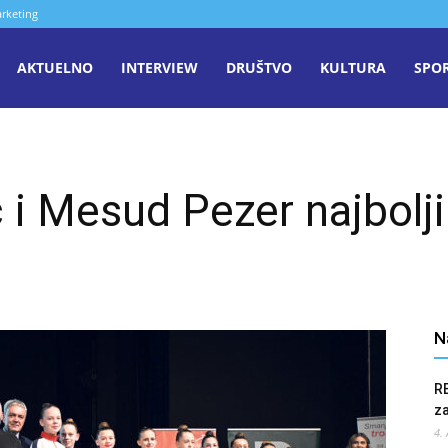
rketing
aša
AKTUELNO
INTERVIEW
DRUŠTVO
KULTURA
SPO
iječ
i Mesud Pezer najbolji
enica
u
N
R
z
4.