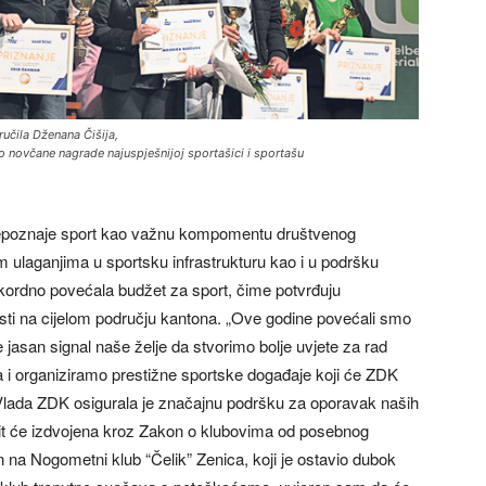
ručila Dženana Čišija,
čio novčane nagrade najuspješnijoj sportašici i sportašu
prepoznaje sport kao važnu kompomentu društvenog
nim ulaganjima u sportsku infrastrukturu kao i u podršku
ekordno povećala budžet za sport, čime potvrđuju
sti na cijelom području kantona. „Ove godine povećali smo
 jasan signal naše želje da stvorimo bolje uvjete za rad
ra i organiziramo prestižne sportske događaje koji će ZDK
 Vlada ZDK osigurala je značajnu podršku za oporavak naših
M bit će izdvojena kroz Zakon o klubovima od posebnog
 na Nogometni klub “Čelik” Zenica, koji je ostavio dubok