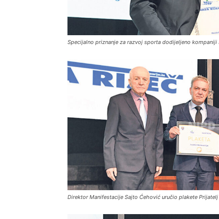
Specijalno priznanje za razvoj sporta dodijeljeno kompaniji
Direktor Manifestacije Sajto Ćehović uručio plakete Prijatelj