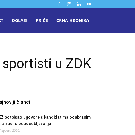
RT
OGLASI
PRIČE
CRNA HRONIKA
 sportisti u ZDK
ajnoviji članci
EZ potpisao ugovore s kandidatima odabranim
a stručno osposobljavanje
 Augusta 2026.