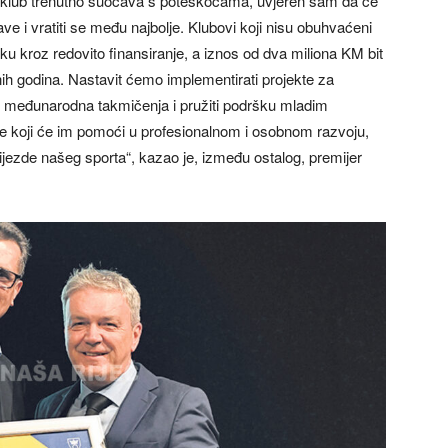
se klub trenutno suočava s poteškoćama, uvjeren sam da će
e i vratiti se među najbolje. Klubovi koji nisu obuhvaćeni
u kroz redovito finansiranje, a iznos od dva miliona KM bit
nih godina. Nastavit ćemo implementirati projekte za
ti međunarodna takmičenja i pružiti podršku mladim
me koji će im pomoći u profesionalnom i osobnom razvoju,
vijezde našeg sporta“, kazao je, između ostalog, premijer