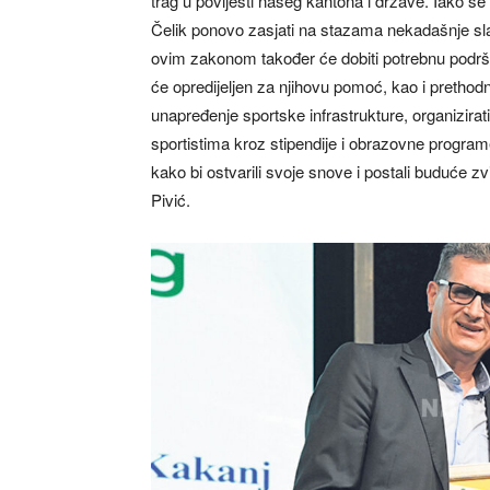
trag u povijesti našeg kantona i države. Iako 
Čelik ponovo zasjati na stazama nekadašnje slav
ovim zakonom također će dobiti potrebnu podršk
će opredijeljen za njihovu pomoć, kao i prethod
unapređenje sportske infrastrukture, organizira
sportistima kroz stipendije i obrazovne progra
kako bi ostvarili svoje snove i postali buduće z
Pivić.