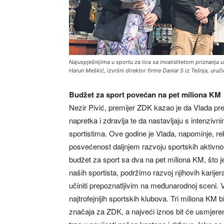
Najuspješnijima u sportu za lica sa invaliditetom priznanja u
Harun Meškić, izvršni direktor firme Danial S iz Tešnja, uru
Budžet za sport povećan na pet miliona KM
Nezir Pivić, premijer ZDK kazao je da Vlada 
napretka i zdravlja te da nastavljaju s intenziv
sportistima. Ove godine je Vlada, napominje, r
posvećenost daljnjem razvoju sportskih aktivno
budžet za sport sa dva na pet miliona KM, što je
naših sportista, podržimo razvoj njihovih karije
učiniti prepoznatljivim na međunarodnoj sceni.
najtrofejnijih sportskih klubova. Tri miliona K
značaja za ZDK, a najveći iznos bit će usmjeren