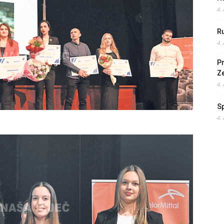
4.
Ru
4.
Pr
Z
4.
S
4.