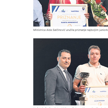
Ministrica Aida Salčinović uručila priznanje najboljim junio