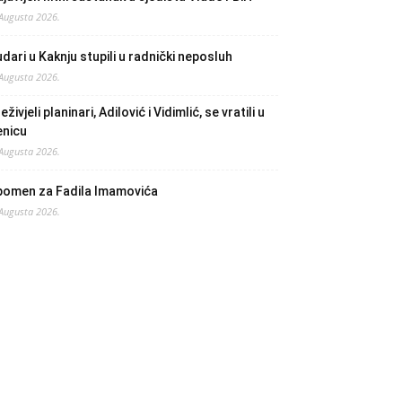
 Augusta 2026.
dari u Kaknju stupili u radnički neposluh
 Augusta 2026.
eživjeli planinari, Adilović i Vidimlić, se vratili u
enicu
 Augusta 2026.
pomen za Fadila Imamovića
 Augusta 2026.