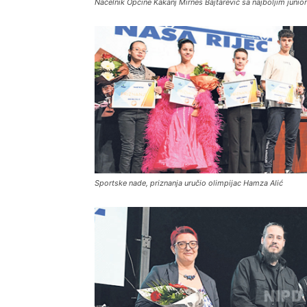
Načelnik Općine Kakanj Mirnes Bajtarević sa najboljim junio
Sportske nade, priznanja uručio olimpijac Hamza Alić