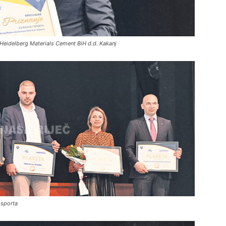
 Heidelberg Materials Cement BiH d.d. Kakanj
 sporta