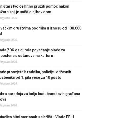
nistarstvo će hitno pružiti pomoć nakon
žara koji je uništio njihov dom
 Augusta 2026.
ovačkim društvima podrška u iznosu od 138.000
M
 Augusta 2026.
ada ZDK osigurala povećanje plaće za
aposlene u ustanovama kulture
 Augusta 2026.
aće prosvjetnih radnika, policije i državnih
užbenika od 1. jula veće za 10 posto
 Augusta 2026.
bra saradnja za bolju budućnost svih građana
lova
 Augusta 2026.
javljen hitni sastanak u sjedištu Vlade FBiH