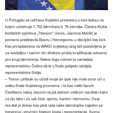
U Portugalu se održava Svjetsko prvenstvo u kick-boksu na
kojem učestvuje 1.752 takmičara iz 78 zemalja. Članica Kluba
borilačkih sportova „Titanium“ Usora, Jasmina Merdić je
ponosno predstavila Bosnu i Hercegovinu u disciplini low kick.
Kao prvoplasirana na WAKO svjetskoj rang listi postavljena je
za nositeljicu i samim tim direktno prošla kvalifikacije odnosno
prvi krug takmičenja. Nakon toga rutinski je savladala
reprezentativku Češke da bi u finalu pobjedu odnijela
reprezentativka Srbije.
– Trema i pritisak su učinili svoje jer ipak nije mala stvar ući u
veliko finale Svjetskog prvenstva, i to kao veliki favorit.
Čestitamo našoj Jasmini na još jednom velikom rezultatu kako
za nju tako i za naš klub, općinu, kanton i domovinu. Ovaj
rezultat je došao kao plod rada naše takmičarke zajedno sa
trenerima i stručnim štabom kluba i reprezentacije. Svima