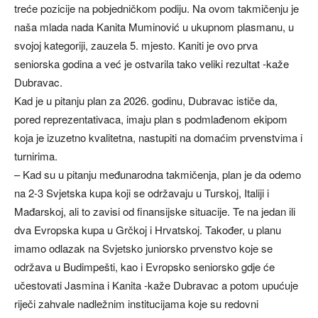
treće pozicije na pobjedničkom podiju. Na ovom takmičenju je
naša mlada nada Kanita Muminović u ukupnom plasmanu, u
svojoj kategoriji, zauzela 5. mjesto. Kaniti je ovo prva
seniorska godina a već je ostvarila tako veliki rezultat -kaže
Dubravac.
Kad je u pitanju plan za 2026. godinu, Dubravac ističe da,
pored reprezentativaca, imaju plan s podmlađenom ekipom
koja je izuzetno kvalitetna, nastupiti na domaćim prvenstvima i
turnirima.
– Kad su u pitanju međunarodna takmičenja, plan je da odemo
na 2-3 Svjetska kupa koji se održavaju u Turskoj, Italiji i
Mađarskoj, ali to zavisi od finansijske situacije. Te na jedan ili
dva Evropska kupa u Grčkoj i Hrvatskoj. Također, u planu
imamo odlazak na Svjetsko juniorsko prvenstvo koje se
održava u Budimpešti, kao i Evropsko seniorsko gdje će
učestovati Jasmina i Kanita -kaže Dubravac a potom upućuje
riječi zahvale nadležnim institucijama koje su redovni