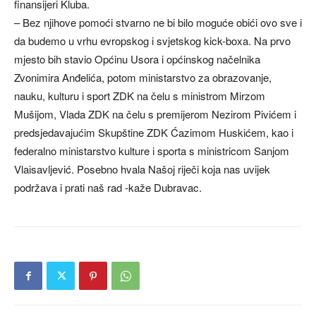
finansijeri Kluba.
– Bez njihove pomoći stvarno ne bi bilo moguće obići ovo sve i
da budemo u vrhu evropskog i svjetskog kick-boxa. Na prvo
mjesto bih stavio Općinu Usora i općinskog načelnika
Zvonimira Anđelića, potom ministarstvo za obrazovanje,
nauku, kulturu i sport ZDK na čelu s ministrom Mirzom
Mušijom, Vlada ZDK na čelu s premijerom Nezirom Pivićem i
predsjedavajućim Skupštine ZDK Ćazimom Huskićem, kao i
federalno ministarstvo kulture i sporta s ministricom Sanjom
Vlaisavljević. Posebno hvala Našoj riječi koja nas uvijek
podržava i prati naš rad -kaže Dubravac.