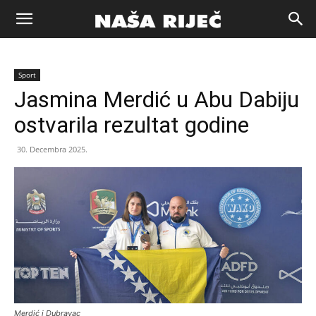
Naša
Sport
riječ
Jasmina Merdić u Abu Dabiju
ostvarila rezultat godine
Zenica
30. Decembra 2025.
Merdić i Dubravac