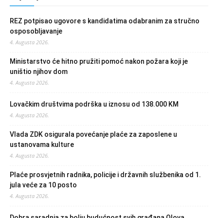
REZ potpisao ugovore s kandidatima odabranim za stručno
osposobljavanje
4. Augusta 2026.
Ministarstvo će hitno pružiti pomoć nakon požara koji je
uništio njihov dom
4. Augusta 2026.
Lovačkim društvima podrška u iznosu od 138.000 KM
4. Augusta 2026.
Vlada ZDK osigurala povećanje plaće za zaposlene u
ustanovama kulture
4. Augusta 2026.
Plaće prosvjetnih radnika, policije i državnih službenika od 1.
jula veće za 10 posto
4. Augusta 2026.
Dobra saradnja za bolju budućnost svih građana Olova