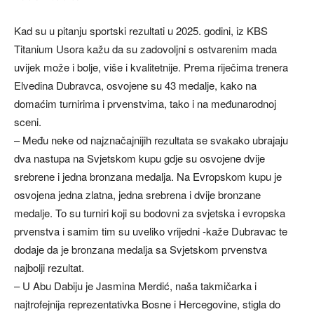
Kad su u pitanju sportski rezultati u 2025. godini, iz KBS
Titanium Usora kažu da su zadovoljni s ostvarenim mada
uvijek može i bolje, više i kvalitetnije. Prema riječima trenera
Elvedina Dubravca, osvojene su 43 medalje, kako na
domaćim turnirima i prvenstvima, tako i na međunarodnoj
sceni.
– Među neke od najznačajnijih rezultata se svakako ubrajaju
dva nastupa na Svjetskom kupu gdje su osvojene dvije
srebrene i jedna bronzana medalja. Na Evropskom kupu je
osvojena jedna zlatna, jedna srebrena i dvije bronzane
medalje. To su turniri koji su bodovni za svjetska i evropska
prvenstva i samim tim su uveliko vrijedni -kaže Dubravac te
dodaje da je bronzana medalja sa Svjetskom prvenstva
najbolji rezultat.
– U Abu Dabiju je Jasmina Merdić, naša takmičarka i
najtrofejnija reprezentativka Bosne i Hercegovine, stigla do