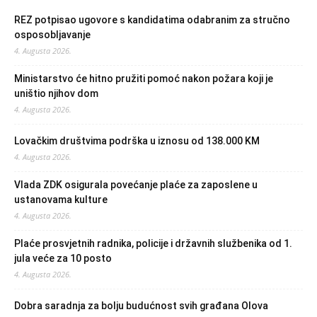
REZ potpisao ugovore s kandidatima odabranim za stručno
osposobljavanje
4. Augusta 2026.
Ministarstvo će hitno pružiti pomoć nakon požara koji je
uništio njihov dom
4. Augusta 2026.
Lovačkim društvima podrška u iznosu od 138.000 KM
4. Augusta 2026.
Vlada ZDK osigurala povećanje plaće za zaposlene u
ustanovama kulture
4. Augusta 2026.
Plaće prosvjetnih radnika, policije i državnih službenika od 1.
jula veće za 10 posto
4. Augusta 2026.
Dobra saradnja za bolju budućnost svih građana Olova