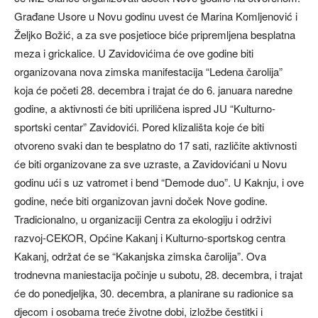
Građane Usore u Novu godinu uvest će Marina Komljenović i
Željko Božić, a za sve posjetioce biće pripremljena besplatna
meza i grickalice. U Zavidovićima će ove godine biti
organizovana nova zimska manifestacija “Ledena čarolija”
koja će početi 28. decembra i trajat će do 6. januara naredne
godine, a aktivnosti će biti upriličena ispred JU “Kulturno-
sportski centar” Zavidovići. Pored klizališta koje će biti
otvoreno svaki dan te besplatno do 17 sati, različite aktivnosti
će biti organizovane za sve uzraste, a Zavidovićani u Novu
godinu ući s uz vatromet i bend “Demode duo”. U Kaknju, i ove
godine, neće biti organizovan javni doček Nove godine.
Tradicionalno, u organizaciji Centra za ekologiju i održivi
razvoj-CEKOR, Općine Kakanj i Kulturno-sportskog centra
Kakanj, održat će se “Kakanjska zimska čarolija”. Ova
trodnevna maniestacija počinje u subotu, 28. decembra, i trajat
će do ponedjeljka, 30. decembra, a planirane su radionice sa
djecom i osobama treće životne dobi, izložbe čestitki i