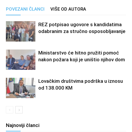
POVEZANI ČLANCI
VIŠE OD AUTORA
REZ potpisao ugovore s kandidatima
odabranim za stručno osposobljavanje
Ministarstvo će hitno pružiti pomoć
nakon požara koji je uništio njihov dom
Lovačkim društvima podrška u iznosu
od 138.000 KM
Najnoviji članci