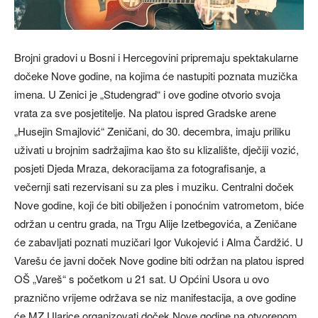
Brojni gradovi u Bosni i Hercegovini pripremaju spektakularne
dočeke Nove godine, na kojima će nastupiti poznata muzička
imena. U Zenici je „Studengrad“ i ove godine otvorio svoja
vrata za sve posjetitelje. Na platou ispred Gradske arene
„Husejin Smajlović“ Zeničani, do 30. decembra, imaju priliku
uživati u brojnim sadržajima kao što su klizalište, dječiji vozić,
posjeti Djeda Mraza, dekoracijama za fotografisanje, a
večernji sati rezervisani su za ples i muziku. Centralni doček
Nove godine, koji će biti obilježen i ponoćnim vatrometom, biće
održan u centru grada, na Trgu Alije Izetbegovića, a Zeničane
će zabavljati poznati muzičari Igor Vukojević i Alma Čardžić. U
Varešu će javni doček Nove godine biti održan na platou ispred
OŠ „Vareš“ s početkom u 21 sat. U Općini Usora u ovo
praznično vrijeme održava se niz manifestacija, a ove godine
će MZ Ularice organizovati doček Nove godine na otvorenom.