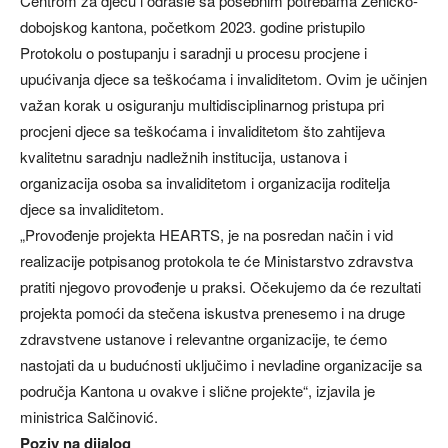
Centrom za djecu i odrasle sa posebnim potrebama Zeničko-
dobojskog kantona, početkom 2023. godine pristupilo
Protokolu o postupanju i saradnji u procesu procjene i
upućivanja djece sa teškoćama i invaliditetom. Ovim je učinjen
važan korak u osiguranju multidisciplinarnog pristupa pri
procjeni djece sa teškoćama i invaliditetom što zahtijeva
kvalitetnu saradnju nadležnih institucija, ustanova i
organizacija osoba sa invaliditetom i organizacija roditelja
djece sa invaliditetom.
„Provođenje projekta HEARTS, je na posredan način i vid
realizacije potpisanog protokola te će Ministarstvo zdravstva
pratiti njegovo provođenje u praksi. Očekujemo da će rezultati
projekta pomoći da stečena iskustva prenesemo i na druge
zdravstvene ustanove i relevantne organizacije, te ćemo
nastojati da u budućnosti uključimo i nevladine organizacije sa
područja Kantona u ovakve i slične projekte“, izjavila je
ministrica Salčinović.
Poziv na dijalog