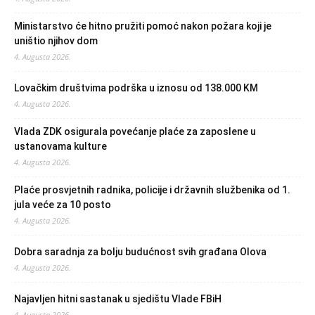
Ministarstvo će hitno pružiti pomoć nakon požara koji je
uništio njihov dom
4. Augusta 2026.
Lovačkim društvima podrška u iznosu od 138.000 KM
4. Augusta 2026.
Vlada ZDK osigurala povećanje plaće za zaposlene u
ustanovama kulture
4. Augusta 2026.
Plaće prosvjetnih radnika, policije i državnih službenika od 1.
jula veće za 10 posto
4. Augusta 2026.
Dobra saradnja za bolju budućnost svih građana Olova
4. Augusta 2026.
Najavljen hitni sastanak u sjedištu Vlade FBiH
4. Augusta 2026.