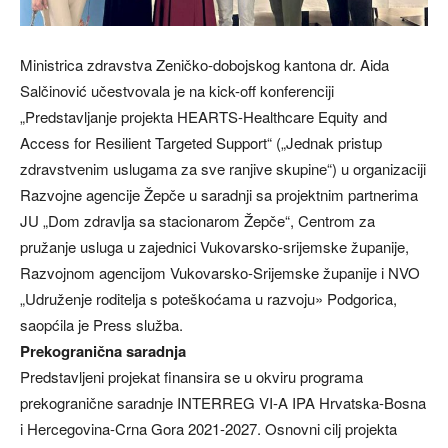
Ministrica zdravstva Zeničko-dobojskog kantona dr. Aida
Salčinović učestvovala je na kick-off konferenciji
„Predstavljanje projekta HEARTS-Healthcare Equity and
Access for Resilient Targeted Support“ („Jednak pristup
zdravstvenim uslugama za sve ranjive skupine“) u organizaciji
Razvojne agencije Žepče u saradnji sa projektnim partnerima
JU „Dom zdravlja sa stacionarom Žepče“, Centrom za
pružanje usluga u zajednici Vukovarsko-srijemske županije,
Razvojnom agencijom Vukovarsko-Srijemske županije i NVO
„Udruženje roditelja s poteškoćama u razvoju» Podgorica,
saopćila je Press služba.
Prekogranična saradnja
Predstavljeni projekat finansira se u okviru programa
prekogranične saradnje INTERREG VI-A IPA Hrvatska-Bosna
i Hercegovina-Crna Gora 2021-2027. Osnovni cilj projekta