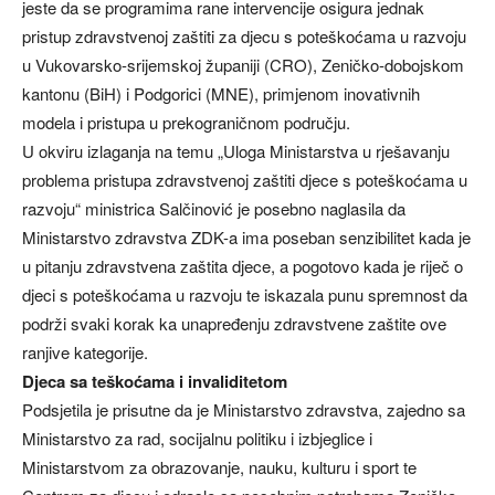
jeste da se programima rane intervencije osigura jednak
pristup zdravstvenoj zaštiti za djecu s poteškoćama u razvoju
u Vukovarsko-srijemskoj županiji (CRO), Zeničko-dobojskom
kantonu (BiH) i Podgorici (MNE), primjenom inovativnih
modela i pristupa u prekograničnom području.
U okviru izlaganja na temu „Uloga Ministarstva u rješavanju
problema pristupa zdravstvenoj zaštiti djece s poteškoćama u
razvoju“ ministrica Salčinović je posebno naglasila da
Ministarstvo zdravstva ZDK-a ima poseban senzibilitet kada je
u pitanju zdravstvena zaštita djece, a pogotovo kada je riječ o
djeci s poteškoćama u razvoju te iskazala punu spremnost da
podrži svaki korak ka unapređenju zdravstvene zaštite ove
ranjive kategorije.
Djeca sa teškoćama i invaliditetom
Podsjetila je prisutne da je Ministarstvo zdravstva, zajedno sa
Ministarstvo za rad, socijalnu politiku i izbjeglice i
Ministarstvom za obrazovanje, nauku, kulturu i sport te