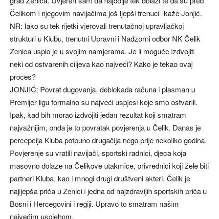
grad Zenica. Uvjeren sam da najbolje tek dolazi te da su pred
Čelikom i njegovim navijačima još ljepši trenuci -kaže Jonjić.
NR: Iako su tek rijetki vjerovali trenutačnoj upravljačkoj
strukturi u Klubu, trenutni Upravni i Nadzorni odbor NK Čelik
Zenica uspio je u svojim namjerama. Je li moguće izdvojiti
neki od ostvarenih ciljeva kao najveći? Kako je tekao ovaj
proces?
JONJIĆ: Povrat dugovanja, deblokada računa i plasman u
Premijer ligu formalno su najveći uspjesi koje smo ostvarili.
Ipak, kad bih morao izdvojiti jedan rezultat koji smatram
najvažnijim, onda je to povratak povjerenja u Čelik. Danas je
percepcija Kluba potpuno drugačija nego prije nekoliko godina.
Povjerenje su vratili navijači, sportski radnici, djeca koja
masovno dolaze na Čelikove utakmice, privrednici koji žele biti
partneri Kluba, kao i mnogi drugi društveni akteri. Čelik je
najljepša priča u Zenici i jedna od najzdravijih sportskih priča u
Bosni i Hercegovini i regiji. Upravo to smatram našim
najvećim uspjehom.