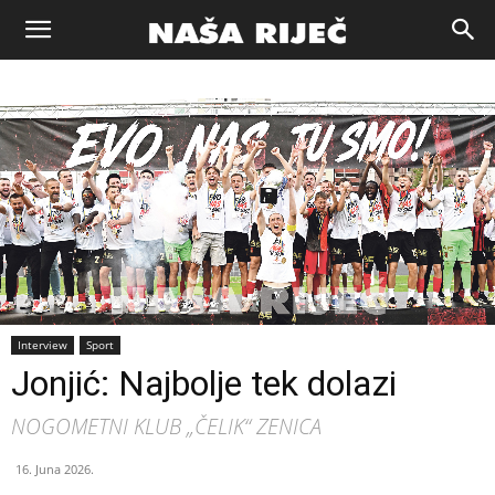
Naša
riječ
Zenica
Interview
Sport
Jonjić: Najbolje tek dolazi
NOGOMETNI KLUB „ČELIK“ ZENICA
16. Juna 2026.