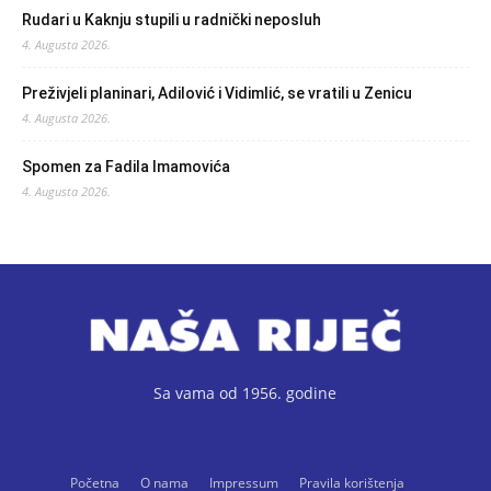
Rudari u Kaknju stupili u radnički neposluh
4. Augusta 2026.
Preživjeli planinari, Adilović i Vidimlić, se vratili u Zenicu
4. Augusta 2026.
Spomen za Fadila Imamovića
4. Augusta 2026.
Sa vama od 1956. godine
Početna
O nama
Impressum
Pravila korištenja