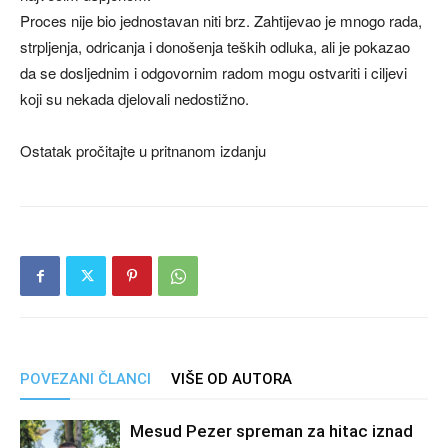
Proces nije bio jednostavan niti brz. Zahtijevao je mnogo rada,
strpljenja, odricanja i donošenja teških odluka, ali je pokazao
da se dosljednim i odgovornim radom mogu ostvariti i ciljevi
koji su nekada djelovali nedostižno.
Ostatak pročitajte u pritnanom izdanju
POVEZANI ČLANCI
VIŠE OD AUTORA
Mesud Pezer spreman za hitac iznad