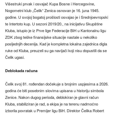
Višestruki prvak i osvajač Kupa Bosne i Hercegovine,
Nogometni klub „Čelik“ Zenica osnovan je 16. juna 1945.
godine. U svojoj bogatoj prošlosti osvajao je i Srednjoevropski
te Intertoto kup. U sezoni 2019/20., na inicijativu Skupštine
Kluba, istupio je iz Prve lige Federacije BiH u Kantonalnu ligu
ZDK zbog teške finansijske situacije nastale u nekoliko
posljednjih decenija. Kad je kompletna lokalna zajednica digla
ruke od Kluba, preuzeli su ga navijači koji nisu dopustili da se
Čelik ugasi.
Deblokada računa
Čelik svoj 81. rođendan dočekuje s brojnim uspjesima a 2026.
godina će biti posebnim slovima upisana u historiju simbola
Zenice. Nakon dugog perioda, deblokiran je glavni račun
Kluba, stabiliziran je rad, a ekipa je na terenu nadmoćno
izborila povratak u Premijer ligu BiH. Direktor Čelika Robert