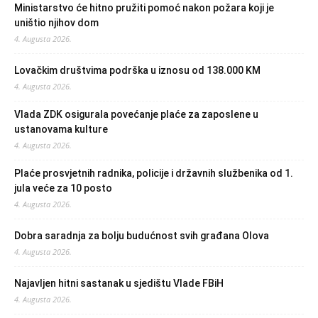
Ministarstvo će hitno pružiti pomoć nakon požara koji je
uništio njihov dom
4. Augusta 2026.
Lovačkim društvima podrška u iznosu od 138.000 KM
4. Augusta 2026.
Vlada ZDK osigurala povećanje plaće za zaposlene u
ustanovama kulture
4. Augusta 2026.
Plaće prosvjetnih radnika, policije i državnih službenika od 1.
jula veće za 10 posto
4. Augusta 2026.
Dobra saradnja za bolju budućnost svih građana Olova
4. Augusta 2026.
Najavljen hitni sastanak u sjedištu Vlade FBiH
4. Augusta 2026.