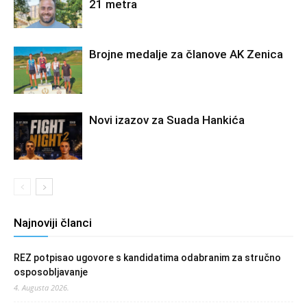
21 metra
Brojne medalje za članove AK Zenica
Novi izazov za Suada Hankića
Najnoviji članci
REZ potpisao ugovore s kandidatima odabranim za stručno
osposobljavanje
4. Augusta 2026.