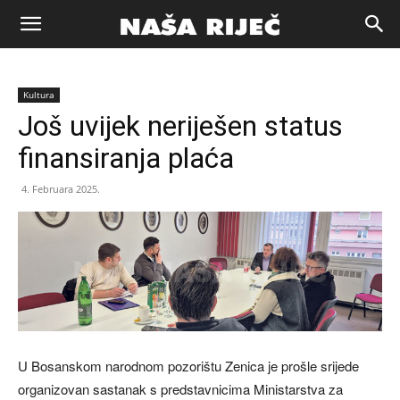
Naša
Kultura
riječ
Još uvijek neriješen status
finansiranja plaća
Zenica
4. Februara 2025.
U Bosanskom narodnom pozorištu Zenica je prošle srijede
organizovan sastanak s predstavnicima Ministarstva za