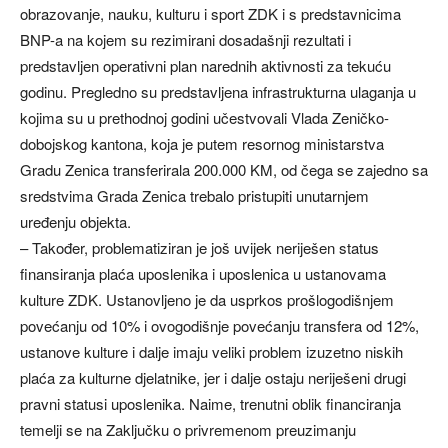
obrazovanje, nauku, kulturu i sport ZDK i s predstavnicima
BNP-a na kojem su rezimirani dosadašnji rezultati i
predstavljen operativni plan narednih aktivnosti za tekuću
godinu. Pregledno su predstavljena infrastrukturna ulaganja u
kojima su u prethodnoj godini učestvovali Vlada Zeničko-
dobojskog kantona, koja je putem resornog ministarstva
Gradu Zenica transferirala 200.000 KM, od čega se zajedno sa
sredstvima Grada Zenica trebalo pristupiti unutarnjem
uređenju objekta.
– Također, problematiziran je još uvijek neriješen status
finansiranja plaća uposlenika i uposlenica u ustanovama
kulture ZDK. Ustanovljeno je da usprkos prošlogodišnjem
povećanju od 10% i ovogodišnje povećanju transfera od 12%,
ustanove kulture i dalje imaju veliki problem izuzetno niskih
plaća za kulturne djelatnike, jer i dalje ostaju neriješeni drugi
pravni statusi uposlenika. Naime, trenutni oblik financiranja
temelji se na Zaključku o privremenom preuzimanju