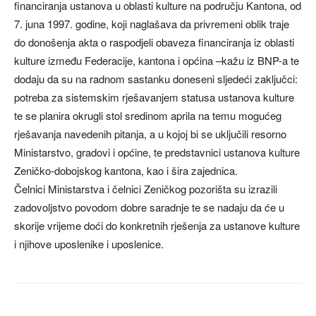
financiranja ustanova u oblasti kulture na području Kantona, od
7. juna 1997. godine, koji naglašava da privremeni oblik traje
do donošenja akta o raspodjeli obaveza financiranja iz oblasti
kulture između Federacije, kantona i općina –kažu iz BNP-a te
dodaju da su na radnom sastanku doneseni sljedeći zaključci:
potreba za sistemskim rješavanjem statusa ustanova kulture
te se planira okrugli stol sredinom aprila na temu mogućeg
rješavanja navedenih pitanja, a u kojoj bi se uključili resorno
Ministarstvo, gradovi i općine, te predstavnici ustanova kulture
Zeničko-dobojskog kantona, kao i šira zajednica.
Čelnici Ministarstva i čelnici Zeničkog pozorišta su izrazili
zadovoljstvo povodom dobre saradnje te se nadaju da će u
skorije vrijeme doći do konkretnih rješenja za ustanove kulture
i njihove uposlenike i uposlenice.