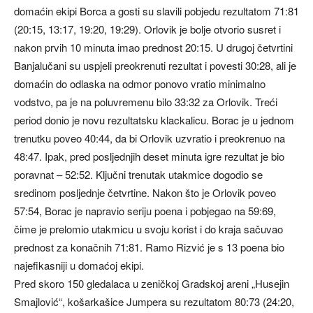
domaćin ekipi Borca a gosti su slavili pobjedu rezultatom 71:81
(20:15, 13:17, 19:20, 19:29). Orlovik je bolje otvorio susret i
nakon prvih 10 minuta imao prednost 20:15. U drugoj četvrtini
Banjalučani su uspjeli preokrenuti rezultat i povesti 30:28, ali je
domaćin do odlaska na odmor ponovo vratio minimalno
vodstvo, pa je na poluvremenu bilo 33:32 za Orlovik. Treći
period donio je novu rezultatsku klackalicu. Borac je u jednom
trenutku poveo 40:44, da bi Orlovik uzvratio i preokrenuo na
48:47. Ipak, pred posljednjih deset minuta igre rezultat je bio
poravnat – 52:52. Ključni trenutak utakmice dogodio se
sredinom posljednje četvrtine. Nakon što je Orlovik poveo
57:54, Borac je napravio seriju poena i pobjegao na 59:69,
čime je prelomio utakmicu u svoju korist i do kraja sačuvao
prednost za konačnih 71:81. Ramo Rizvić je s 13 poena bio
najefikasniji u domaćoj ekipi.
Pred skoro 150 gledalaca u zeničkoj Gradskoj areni „Husejin
Smajlović“, košarkašice Jumpera su rezultatom 80:73 (24:20,