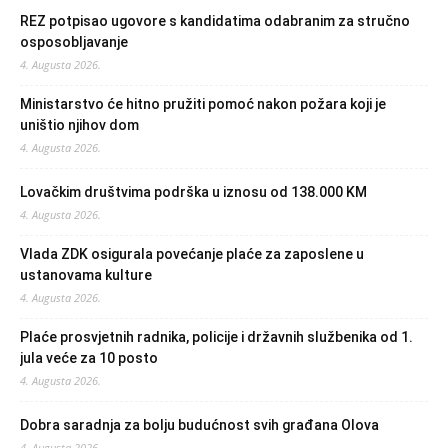
REZ potpisao ugovore s kandidatima odabranim za stručno
osposobljavanje
4. Augusta 2026.
Ministarstvo će hitno pružiti pomoć nakon požara koji je
uništio njihov dom
4. Augusta 2026.
Lovačkim društvima podrška u iznosu od 138.000 KM
4. Augusta 2026.
Vlada ZDK osigurala povećanje plaće za zaposlene u
ustanovama kulture
4. Augusta 2026.
Plaće prosvjetnih radnika, policije i državnih službenika od 1.
jula veće za 10 posto
4. Augusta 2026.
Dobra saradnja za bolju budućnost svih građana Olova
4. Augusta 2026.