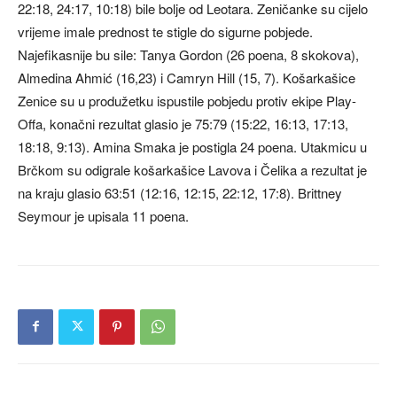
22:18, 24:17, 10:18) bile bolje od Leotara. Zeničanke su cijelo
vrijeme imale prednost te stigle do sigurne pobjede.
Najefikasnije bu sile: Tanya Gordon (26 poena, 8 skokova),
Almedina Ahmić (16,23) i Camryn Hill (15, 7). Košarkašice
Zenice su u produžetku ispustile pobjedu protiv ekipe Play-
Offa, konačni rezultat glasio je 75:79 (15:22, 16:13, 17:13,
18:18, 9:13). Amina Smaka je postigla 24 poena. Utakmicu u
Brčkom su odigrale košarkašice Lavova i Čelika a rezultat je
na kraju glasio 63:51 (12:16, 12:15, 22:12, 17:8). Brittney
Seymour je upisala 11 poena.