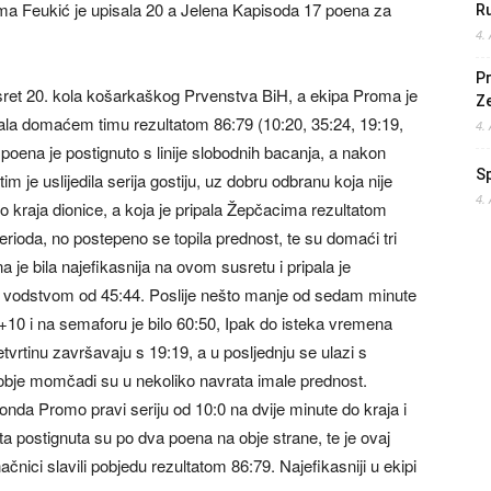
a Feukić je upisala 20 a Jelena Kapisoda 17 poena za
Ru
4.
Pr
sret 20. kola košarkaškog Prvenstva BiH, a ekipa Proma je
Z
pala domaćem timu rezultatom 86:79 (10:20, 35:24, 19:19,
4.
 poena je postignuto s linije slobodnih bacanja, a nakon
S
im je uslijedila serija gostiju, uz dobru odbranu koja nije
4.
o kraja dionice, a koja je pripala Žepčacima rezultatom
rioda, no postepeno se topila prednost, te su domaći tri
a je bila najefikasnija na ovom susretu i pripala je
 vodstvom od 45:44. Poslije nešto manje od sedam minute
+10 i na semaforu je bilo 60:50, Ipak do isteka vremena
etvrtinu završavaju s 19:19, a u posljednju se ulazi s
obje momčadi su u nekoliko navrata imale prednost.
 onda Promo pravi seriju od 10:0 na dvije minute do kraja i
 postignuta su po dva poena na obje strane, te je ovaj
čnici slavili pobjedu rezultatom 86:79. Najefikasniji u ekipi