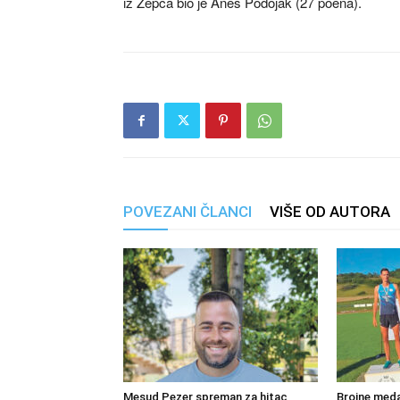
iz Žepča bio je Anes Podojak (27 poena).
POVEZANI ČLANCI
VIŠE OD AUTORA
Mesud Pezer spreman za hitac
Brojne meda