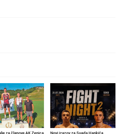
lje za članove AK Zenica
Novi izazov za Suada Hankića