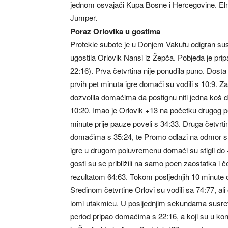
jednom osvajači Kupa Bosne i Hercegovine. Elm
Jumper.
Poraz Orlovika u gostima
Protekle subote je u Donjem Vakufu odigran su
ugostila Orlovik Nansi iz Žepča. Pobjeda je pri
22:16). Prva četvrtina nije ponudila puno. Dosta
prvih pet minuta igre domaći su vodili s 10:9. Zat
dozvolila domaćima da postignu niti jedna koš d
10:20. Imao je Orlovik +13 na početku drugog pe
minute prije pauze poveli s 34:33. Druga četvrtin
domaćima s 35:24, te Promo odlazi na odmor s
igre u drugom poluvremenu domaći su stigli do 
gosti su se približili na samo poen zaostatka i č
rezultatom 64:63. Tokom posljednjih 10 minute 
Sredinom četvrtine Orlovi su vodili sa 74:77, ali
lomi utakmicu. U posljednjim sekundama susreta
period pripao domaćima s 22:16, a koji su u kona