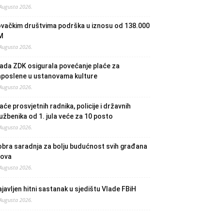
 Augusta 2026.
ovačkim društvima podrška u iznosu od 138.000
M
 Augusta 2026.
ada ZDK osigurala povećanje plaće za
aposlene u ustanovama kulture
 Augusta 2026.
aće prosvjetnih radnika, policije i državnih
užbenika od 1. jula veće za 10 posto
 Augusta 2026.
bra saradnja za bolju budućnost svih građana
lova
 Augusta 2026.
javljen hitni sastanak u sjedištu Vlade FBiH
 Augusta 2026.