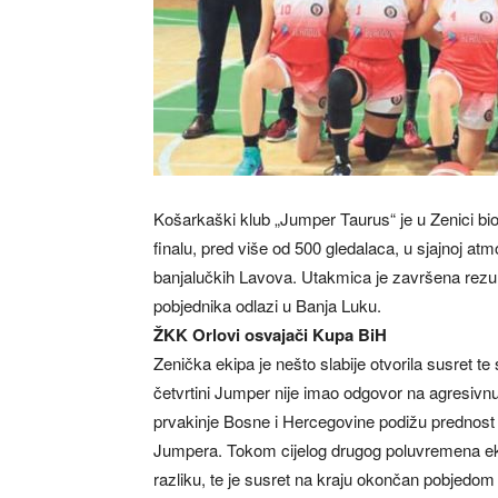
Košarkaški klub „Jumper Taurus“ je u Zenici bi
finalu, pred više od 500 gledalaca, u sjajnoj a
banjalučkih Lavova. Utakmica je završena rezul
pobjednika odlazi u Banja Luku.
ŽKK Orlovi osvajači Kupa BiH
Zenička ekipa je nešto slabije otvorila susret te
četvrtini Jumper nije imao odgovor na agresivnu
prvakinje Bosne i Hercegovine podižu prednost 
Jumpera. Tokom cijelog drugog poluvremena eki
razliku, te je susret na kraju okončan pobjedom 