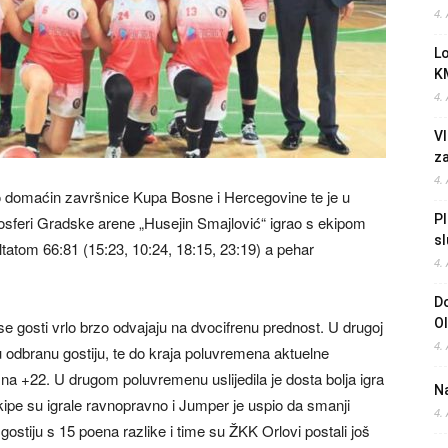
4.
L
K
4.
Vl
z
4.
o domaćin završnice Kupa Bosne i Hercegovine te je u
Pl
tmosferi Gradske arene „Husejin Smajlović“ igrao s ekipom
sl
tatom 66:81 (15:23, 10:24, 18:15, 23:19) a pehar
4.
Do
O
 se gosti vrlo brzo odvajaju na dvocifrenu prednost. U drugoj
4.
 odbranu gostiju, te do kraja poluvremena aktuelne
na +22. U drugom poluvremenu uslijedila je dosta bolja igra
Na
pe su igrale ravnopravno i Jumper je uspio da smanji
4.
gostiju s 15 poena razlike i time su ŽKK Orlovi postali još