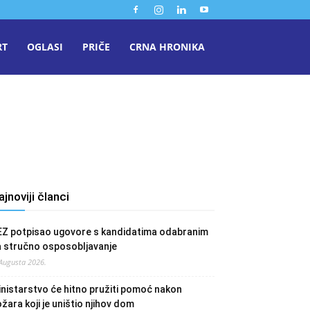
RT
OGLASI
PRIČE
CRNA HRONIKA
ajnoviji članci
EZ potpisao ugovore s kandidatima odabranim
a stručno osposobljavanje
 Augusta 2026.
nistarstvo će hitno pružiti pomoć nakon
žara koji je uništio njihov dom