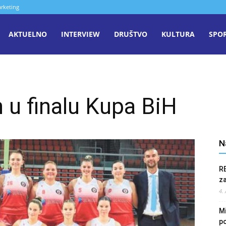
rketing
aša
AKTUELNO
INTERVIEW
DRUŠTVO
KULTURA
SPO
iječ
u finalu Kupa BiH
enica
N
R
z
4.
Mi
po