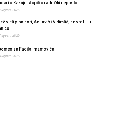
dari u Kaknju stupili u radnički neposluh
 Augusta 2026.
eživjeli planinari, Adilović i Vidimlić, se vratili u
enicu
 Augusta 2026.
pomen za Fadila Imamovića
 Augusta 2026.