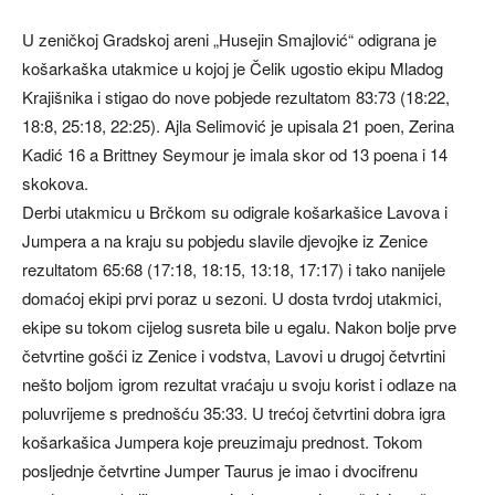
U zeničkoj Gradskoj areni „Husejin Smajlović“ odigrana je
košarkaška utakmice u kojoj je Čelik ugostio ekipu Mladog
Krajišnika i stigao do nove pobjede rezultatom 83:73 (18:22,
18:8, 25:18, 22:25). Ajla Selimović je upisala 21 poen, Zerina
Kadić 16 a Brittney Seymour je imala skor od 13 poena i 14
skokova.
Derbi utakmicu u Brčkom su odigrale košarkašice Lavova i
Jumpera a na kraju su pobjedu slavile djevojke iz Zenice
rezultatom 65:68 (17:18, 18:15, 13:18, 17:17) i tako nanijele
domaćoj ekipi prvi poraz u sezoni. U dosta tvrdoj utakmici,
ekipe su tokom cijelog susreta bile u egalu. Nakon bolje prve
četvrtine gošći iz Zenice i vodstva, Lavovi u drugoj četvrtini
nešto boljom igrom rezultat vraćaju u svoju korist i odlaze na
poluvrijeme s prednošću 35:33. U trećoj četvrtini dobra igra
košarkašica Jumpera koje preuzimaju prednost. Tokom
posljednje četvrtine Jumper Taurus je imao i dvocifrenu