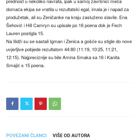
prednost u nekoliko navrata, ipak u samoj završnici meča
domaća ekipa se vratila u rezultatski egal, imala je i napad za
produžetak, ali su Zeničanke na kraju zasluženo slavile. Ena
Šehović i Hill Camryn su upisale po 16 poena dok je Fech
Lauren postigla 15.
Na Ilidži su se sastali Igman i Zenica a gošće su stigle do nove
uvjerljive pobjede rezultatom 44:80 (11:19, 10:25, 11:21,
12:15). Najpreciznije su bile Amina Smaka sa 16 i Kanita
Smajić s 15 poena.
POVEZANI ČLANCI
VIŠE OD AUTORA