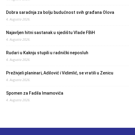
Dobra saradnja za bolju budućnost svih građana Olova
4. Augusta 2026.
Najavljen hitni sastanak u sjedištu Vlade FBiH
4. Augusta 2026.
Rudari u Kaknju stupili u radnički neposluh
4. Augusta 2026.
Preživjeli planinari, Adilović i Vidimlić, se vratili u Zenicu
4. Augusta 2026.
Spomen za Fadila Imamovića
4. Augusta 2026.