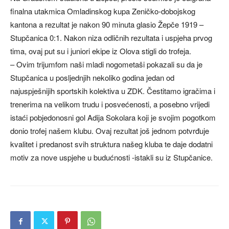
finalna utakmica Omladinskog kupa Zeničko-dobojskog
kantona a rezultat je nakon 90 minuta glasio Žepče 1919 –
Stupčanica 0:1. Nakon niza odličnih rezultata i uspjeha prvog
tima, ovaj put su i juniori ekipe iz Olova stigli do trofeja.
– Ovim trijumfom naši mladi nogometaši pokazali su da je
Stupčanica u posljednjih nekoliko godina jedan od
najuspješnijih sportskih kolektiva u ZDK. Čestitamo igračima i
trenerima na velikom trudu i posvećenosti, a posebno vrijedi
istaći pobjedonosni gol Adija Sokolara koji je svojim pogotkom
donio trofej našem klubu. Ovaj rezultat još jednom potvrđuje
kvalitet i predanost svih struktura našeg kluba te daje dodatni
motiv za nove uspjehe u budućnosti -istakli su iz Stupčanice.