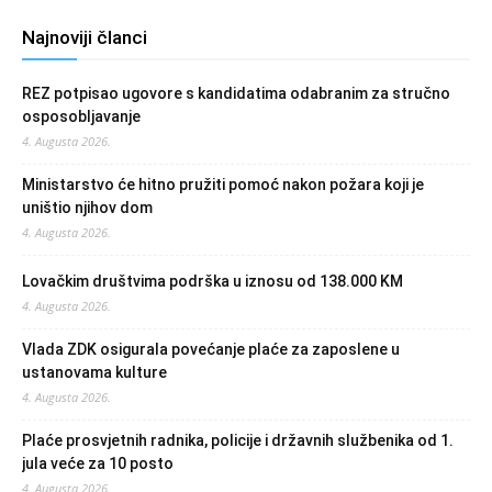
Najnoviji članci
REZ potpisao ugovore s kandidatima odabranim za stručno
osposobljavanje
4. Augusta 2026.
Ministarstvo će hitno pružiti pomoć nakon požara koji je
uništio njihov dom
4. Augusta 2026.
Lovačkim društvima podrška u iznosu od 138.000 KM
4. Augusta 2026.
Vlada ZDK osigurala povećanje plaće za zaposlene u
ustanovama kulture
4. Augusta 2026.
Plaće prosvjetnih radnika, policije i državnih službenika od 1.
jula veće za 10 posto
4. Augusta 2026.