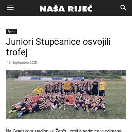
Naša
Sport
riječ
Juniori Stupčanice osvojili
trofej
Zenica
16. Septembra 2025.
Na Gradskom stadionu u Žepču, prošle sedmice je odigrana