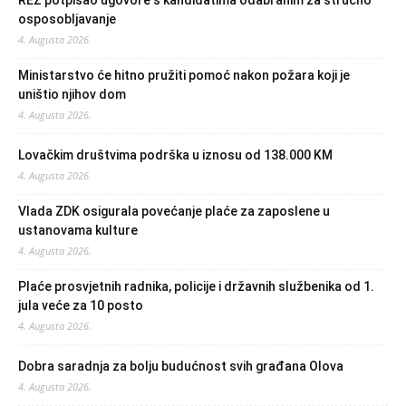
REZ potpisao ugovore s kandidatima odabranim za stručno
osposobljavanje
4. Augusta 2026.
Ministarstvo će hitno pružiti pomoć nakon požara koji je
uništio njihov dom
4. Augusta 2026.
Lovačkim društvima podrška u iznosu od 138.000 KM
4. Augusta 2026.
Vlada ZDK osigurala povećanje plaće za zaposlene u
ustanovama kulture
4. Augusta 2026.
Plaće prosvjetnih radnika, policije i državnih službenika od 1.
jula veće za 10 posto
4. Augusta 2026.
Dobra saradnja za bolju budućnost svih građana Olova
4. Augusta 2026.