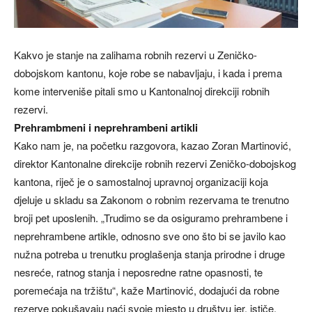
Kakvo je stanje na zalihama robnih rezervi u Zeničko-
dobojskom kantonu, koje robe se nabavljaju, i kada i prema
kome interveniše pitali smo u Kantonalnoj direkciji robnih
rezervi.
Prehrambmeni i neprehrambeni artikli
Kako nam je, na početku razgovora, kazao Zoran Martinović,
direktor Kantonalne direkcije robnih rezervi Zeničko-dobojskog
kantona, riječ je o samostalnoj upravnoj organizaciji koja
djeluje u skladu sa Zakonom o robnim rezervama te trenutno
broji pet uposlenih. „Trudimo se da osiguramo prehrambene i
neprehrambene artikle, odnosno sve ono što bi se javilo kao
nužna potreba u trenutku proglašenja stanja prirodne i druge
nesreće, ratnog stanja i neposredne ratne opasnosti, te
poremećaja na tržištu“, kaže Martinović, dodajući da robne
rezerve pokušavaju naći svoje mjesto u društvu jer, ističe,