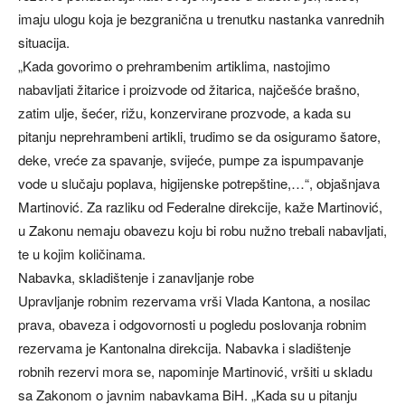
imaju ulogu koja je bezgranična u trenutku nastanka vanrednih
situacija.
„Kada govorimo o prehrambenim artiklima, nastojimo
nabavljati žitarice i proizvode od žitarica, najčešće brašno,
zatim ulje, šećer, rižu, konzervirane prozvode, a kada su
pitanju neprehrambeni artikli, trudimo se da osiguramo šatore,
deke, vreće za spavanje, svijeće, pumpe za ispumpavanje
vode u slučaju poplava, higijenske potrepštine,…“, objašnjava
Martinović. Za razliku od Federalne direkcije, kaže Martinović,
u Zakonu nemaju obavezu koju bi robu nužno trebali nabavljati,
te u kojim količinama.
Nabavka, skladištenje i zanavljanje robe
Upravljanje robnim rezervama vrši Vlada Kantona, a nosilac
prava, obaveza i odgovornosti u pogledu poslovanja robnim
rezervama je Kantonalna direkcija. Nabavka i sladištenje
robnih rezervi mora se, napominje Martinović, vršiti u skladu
sa Zakonom o javnim nabavkama BiH. „Kada su u pitanju