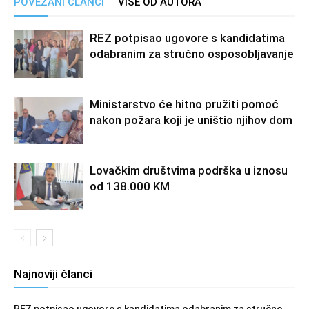
POVEZANI ČLANCI
VIŠE OD AUTORA
REZ potpisao ugovore s kandidatima
odabranim za stručno osposobljavanje
Ministarstvo će hitno pružiti pomoć
nakon požara koji je uništio njihov dom
Lovačkim društvima podrška u iznosu
od 138.000 KM
Najnoviji članci