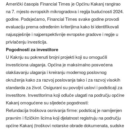
Američki časopis Financial Times je Općinu Kakanj rangirao
na 7. mjesto evropskih mikrogradova i regija budućnosti 2024.
godine. Podsjećamo, Financial Times svake godine provodi
evaluaciju prema određenim kriterijima kako bi identifikovali
najuspješnije i najperspektivnije evropske gradove i regije u
privlačenju investicija.
Pogodnosti za investitore
U Kaknju su pokrenuti brojni projekti koji su omogućili
investiciona ulaganja. Općina je maksimalno posvećena
olakšavanju ulaganja i kreiranju modernog poslovnog
okruženja kako za razvoj poslovanja tako i za razvoj visokih
standarda za život. Osigurani su povoljni uslovi i podsticaji za
investitore. Investitorima koji odluče ulagati na području općine
Kakanj omogućene su sljedeće pogodnosti:
Refundacija troškova osnivanja firme: podsticaj je namijenjen
pravnim i fizičkim licima koji djelatnost registruju na području
općine Kakanj (troškovi notarske obrade dokumenata, sudske