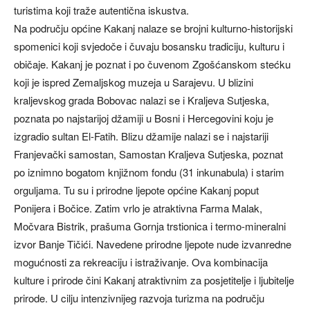
turistima koji traže autentična iskustva.
Na području općine Kakanj nalaze se brojni kulturno-historijski
spomenici koji svjedoče i čuvaju bosansku tradiciju, kulturu i
običaje. Kakanj je poznat i po čuvenom Zgošćanskom stećku
koji je ispred Zemaljskog muzeja u Sarajevu. U blizini
kraljevskog grada Bobovac nalazi se i Kraljeva Sutjeska,
poznata po najstarijoj džamiji u Bosni i Hercegovini koju je
izgradio sultan El-Fatih. Blizu džamije nalazi se i najstariji
Franjevački samostan, Samostan Kraljeva Sutjeska, poznat
po iznimno bogatom knjižnom fondu (31 inkunabula) i starim
orguljama. Tu su i prirodne ljepote općine Kakanj poput
Ponijera i Bočice. Zatim vrlo je atraktivna Farma Malak,
Močvara Bistrik, prašuma Gornja trstionica i termo-mineralni
izvor Banje Tičići. Navedene prirodne ljepote nude izvanredne
mogućnosti za rekreaciju i istraživanje. Ova kombinacija
kulture i prirode čini Kakanj atraktivnim za posjetitelje i ljubitelje
prirode. U cilju intenzivnijeg razvoja turizma na području