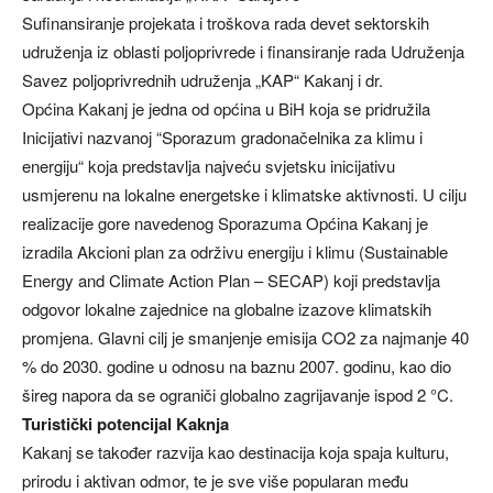
Sufinansiranje projekata i troškova rada devet sektorskih
udruženja iz oblasti poljoprivrede i finansiranje rada Udruženja
Savez poljoprivrednih udruženja „KAP“ Kakanj i dr.
Općina Kakanj je jedna od općina u BiH koja se pridružila
Inicijativi nazvanoj “Sporazum gradonačelnika za klimu i
energiju“ koja predstavlja najveću svjetsku inicijativu
usmjerenu na lokalne energetske i klimatske aktivnosti. U cilju
realizacije gore navedenog Sporazuma Općina Kakanj je
izradila Akcioni plan za održivu energiju i klimu (Sustainable
Energy and Climate Action Plan – SECAP) koji predstavlja
odgovor lokalne zajednice na globalne izazove klimatskih
promjena. Glavni cilj je smanjenje emisija CO2 za najmanje 40
% do 2030. godine u odnosu na baznu 2007. godinu, kao dio
šireg napora da se ograniči globalno zagrijavanje ispod 2 °C.
Turistički potencijal Kaknja
Kakanj se također razvija kao destinacija koja spaja kulturu,
prirodu i aktivan odmor, te je sve više popularan među