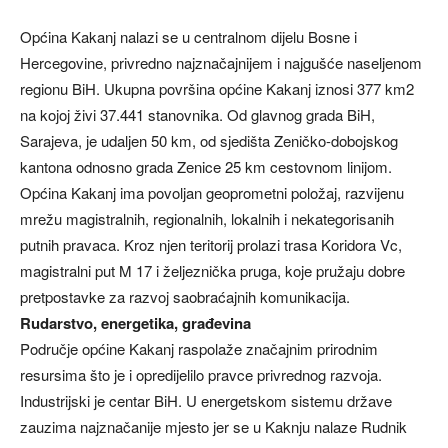
Općina Kakanj nalazi se u centralnom dijelu Bosne i
Hercegovine, privredno najznačajnijem i najgušće naseljenom
regionu BiH. Ukupna površina općine Kakanj iznosi 377 km2
na kojoj živi 37.441 stanovnika. Od glavnog grada BiH,
Sarajeva, je udaljen 50 km, od sjedišta Zeničko-dobojskog
kantona odnosno grada Zenice 25 km cestovnom linijom.
Općina Kakanj ima povoljan geoprometni položaj, razvijenu
mrežu magistralnih, regionalnih, lokalnih i nekategorisanih
putnih pravaca. Kroz njen teritorij prolazi trasa Koridora Vc,
magistralni put M 17 i željeznička pruga, koje pružaju dobre
pretpostavke za razvoj saobraćajnih komunikacija.
Rudarstvo, energetika, građevina
Područje općine Kakanj raspolaže značajnim prirodnim
resursima što je i opredijelilo pravce privrednog razvoja.
Industrijski je centar BiH. U energetskom sistemu države
zauzima najznačanije mjesto jer se u Kaknju nalaze Rudnik