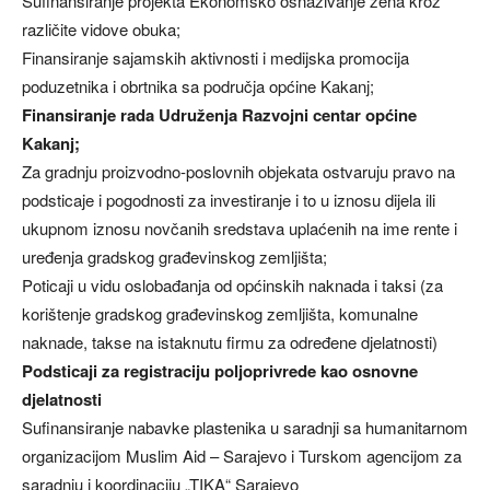
Sufinansiranje projekta Ekonomsko osnaživanje žena kroz
različite vidove obuka;
Finansiranje sajamskih aktivnosti i medijska promocija
poduzetnika i obrtnika sa područja općine Kakanj;
Finansiranje rada Udruženja Razvojni centar općine
Kakanj;
Za gradnju proizvodno-poslovnih objekata ostvaruju pravo na
podsticaje i pogodnosti za investiranje i to u iznosu dijela ili
ukupnom iznosu novčanih sredstava uplaćenih na ime rente i
uređenja gradskog građevinskog zemljišta;
Poticaji u vidu oslobađanja od općinskih naknada i taksi (za
korištenje gradskog građevinskog zemljišta, komunalne
naknade, takse na istaknutu firmu za određene djelatnosti)
Podsticaji za registraciju poljoprivrede kao osnovne
djelatnosti
Sufinansiranje nabavke plastenika u saradnji sa humanitarnom
organizacijom Muslim Aid – Sarajevo i Turskom agencijom za
saradnju i koordinaciju „TIKA“ Sarajevo