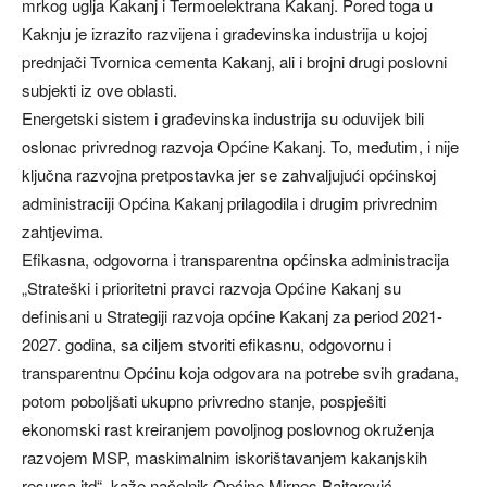
mrkog uglja Kakanj i Termoelektrana Kakanj. Pored toga u
Kaknju je izrazito razvijena i građevinska industrija u kojoj
prednjači Tvornica cementa Kakanj, ali i brojni drugi poslovni
subjekti iz ove oblasti.
Energetski sistem i građevinska industrija su oduvijek bili
oslonac privrednog razvoja Općine Kakanj. To, međutim, i nije
ključna razvojna pretpostavka jer se zahvaljujući općinskoj
administraciji Općina Kakanj prilagodila i drugim privrednim
zahtjevima.
Efikasna, odgovorna i transparentna općinska administracija
„Strateški i prioritetni pravci razvoja Općine Kakanj su
definisani u Strategiji razvoja općine Kakanj za period 2021-
2027. godina, sa ciljem stvoriti efikasnu, odgovornu i
transparentnu Općinu koja odgovara na potrebe svih građana,
potom poboljšati ukupno privredno stanje, pospješiti
ekonomski rast kreiranjem povoljnog poslovnog okruženja
razvojem MSP, maskimalnim iskorištavanjem kakanjskih
resursa itd“, kaže načelnik Općine Mirnes Bajtarević.