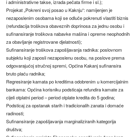
i administrativne takse, izrada pečata firme i sl.);
Projekat „Pokreni svoj posao u Kaknju“: namijenjen je
nezaposlenim osobama koji se odluče pokrenuti vlastiti biznis
(refundacija troškova obaveznih doprinosa za jednu osobu i
sufinansiranje troškova nabavke mašina i opreme neophodnih
za obavljanje registrovane djelatnosti);
Sufinansiranje troškova zapošljavanja radnika: poslovnom
subjektu koji zaposli nezaposlenu osobu, na poslove prema
odgovarajućoj stručnoj spremi, Općina Kakanj sufinansira
bruto plaću radnika;
Regresiranje kamata po kreditima odobrenim u komercijalnim
bankama: Općina korisniku podsticaja refundira kamate za
cijeli otplatni period – period otplate kredita do 5 godina;
Podsticaj za opstanak starih i tradicionalih zanata i domaće
radinosti;
Sufinansiranje zapošljavanja marginaliziranih kategorija
društva;