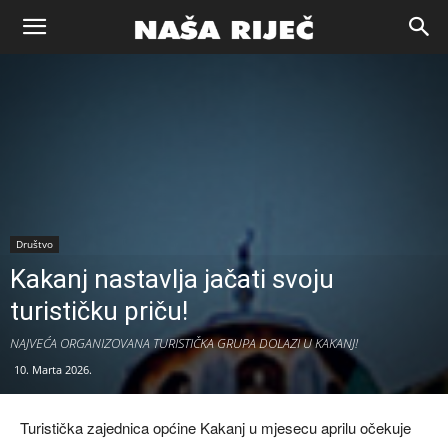
Naša
riječ
Zenica
Društvo
Kakanj nastavlja jačati svoju
turističku priču!
NAJVEĆA ORGANIZOVANA TURISTIČKA GRUPA DOLAZI U KAKANJ!
10. Marta 2026.
Turistička zajednica općine Kakanj u mjesecu aprilu očekuje