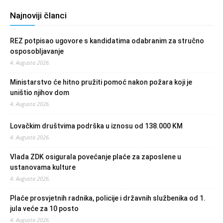
Najnoviji članci
REZ potpisao ugovore s kandidatima odabranim za stručno
osposobljavanje
4. Augusta 2026.
Ministarstvo će hitno pružiti pomoć nakon požara koji je
uništio njihov dom
4. Augusta 2026.
Lovačkim društvima podrška u iznosu od 138.000 KM
4. Augusta 2026.
Vlada ZDK osigurala povećanje plaće za zaposlene u
ustanovama kulture
4. Augusta 2026.
Plaće prosvjetnih radnika, policije i državnih službenika od 1.
jula veće za 10 posto
4. Augusta 2026.