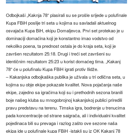
Odbojkaši „Kaknja 78“ plasirali su se prošle srijede u polufinale
Kupa FBiH poslije tri seta u kojima su savladali aktuelnog
osvajača Kupa BiH, ekipu Domaljevca. Prvi set protekao je u
dominaciji domaćina koji je konstantno imao vodstvo od
nekoliko poena, ta prednost ostala je do kraja seta, koji je
završen rezultatom 25:18. Drugi i treći set završeni su
identičnim rezultatom 25:23 u korist domaćeg tima. „Kakanj
78“ će u polufinalu Kupa FBiH igrati protiv Ilidže.
– Kakanjska odbojkaška publika je uživala u tri odlična seta, u
kojima su obje ekipe pokazale kvalitet. Nova pojačanja naše
ekipe, zajedno sa igračima koji su i prethodnih sezona branili
boje našeg kluba su mnogobrojnoj kakanjskoj publici priredili
pravu predstavu na terenu. Timska igra, bodrenje u trenucima
pada koncentracije od strane saigrača, ali i individualni kvalitet
pojedinaca bili su prevaga i razlog zašto ove sezone naša
ekipa ide u polufinale kupa FBiH -istakli su iz OK Kakanj 78