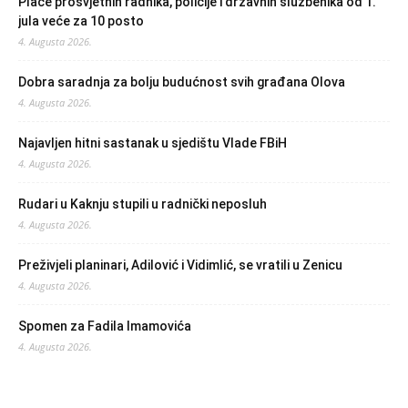
Plaće prosvjetnih radnika, policije i državnih službenika od 1.
jula veće za 10 posto
4. Augusta 2026.
Dobra saradnja za bolju budućnost svih građana Olova
4. Augusta 2026.
Najavljen hitni sastanak u sjedištu Vlade FBiH
4. Augusta 2026.
Rudari u Kaknju stupili u radnički neposluh
4. Augusta 2026.
Preživjeli planinari, Adilović i Vidimlić, se vratili u Zenicu
4. Augusta 2026.
Spomen za Fadila Imamovića
4. Augusta 2026.