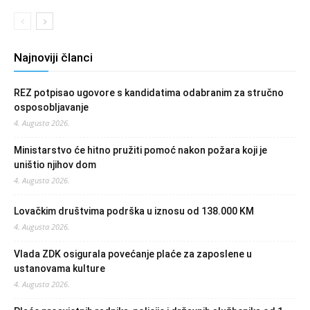
Najnoviji članci
REZ potpisao ugovore s kandidatima odabranim za stručno
osposobljavanje
4. Augusta 2026.
Ministarstvo će hitno pružiti pomoć nakon požara koji je
uništio njihov dom
4. Augusta 2026.
Lovačkim društvima podrška u iznosu od 138.000 KM
4. Augusta 2026.
Vlada ZDK osigurala povećanje plaće za zaposlene u
ustanovama kulture
4. Augusta 2026.