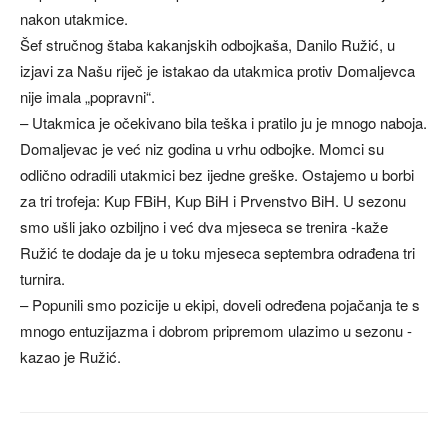
nakon utakmice.
Šef stručnog štaba kakanjskih odbojkaša, Danilo Ružić, u
izjavi za Našu riječ je istakao da utakmica protiv Domaljevca
nije imala „popravni“.
– Utakmica je očekivano bila teška i pratilo ju je mnogo naboja.
Domaljevac je već niz godina u vrhu odbojke. Momci su
odlično odradili utakmici bez ijedne greške. Ostajemo u borbi
za tri trofeja: Kup FBiH, Kup BiH i Prvenstvo BiH. U sezonu
smo ušli jako ozbiljno i već dva mjeseca se trenira -kaže
Ružić te dodaje da je u toku mjeseca septembra odrađena tri
turnira.
– Popunili smo pozicije u ekipi, doveli određena pojačanja te s
mnogo entuzijazma i dobrom pripremom ulazimo u sezonu -
kazao je Ružić.