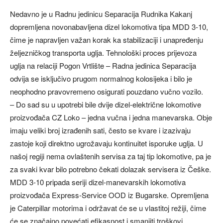
Nedavno je u Radnu jedinicu Separacija Rudnika Kakanj
dopremljena novonabavljena dizel lokomotiva tipa MDD 3-10,
čime je napravljen važan korak ka stabilizaciji i unapređenju
željezničkog transporta uglja. Tehnološki proces prijevoza
uglja na relaciji Pogon Vrtlište – Radna jedinica Separacija
odvija se isključivo prugom normalnog kolosijeka i bilo je
neophodno pravovremeno osigurati pouzdano vučno vozilo.
– Do sad su u upotrebi bile dvije dizel-električne lokomotive
proizvođača CZ Loko – jedna vučna i jedna manevarska. Obje
imaju veliki broj izrađenih sati, često se kvare i izazivaju
zastoje koji direktno ugrožavaju kontinuitet isporuke uglja. U
našoj regiji nema ovlaštenih servisa za taj tip lokomotive, pa je
za svaki kvar bilo potrebno čekati dolazak servisera iz Češke.
MDD 3-10 pripada seriji dizel-manevarskih lokomotiva
proizvođača Express-Service OOD iz Bugarske. Opremljena
je Caterpillar motorima i održavat će se u vlastitoj režiji, čime
će se značajno povećati efikasnost i smanjiti troškovi