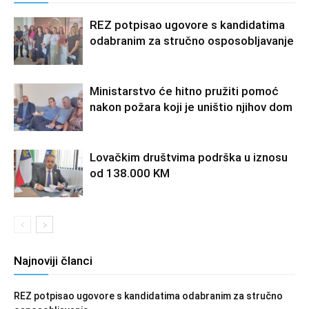
REZ potpisao ugovore s kandidatima
odabranim za stručno osposobljavanje
Ministarstvo će hitno pružiti pomoć
nakon požara koji je uništio njihov dom
Lovačkim društvima podrška u iznosu
od 138.000 KM
Najnoviji članci
REZ potpisao ugovore s kandidatima odabranim za stručno