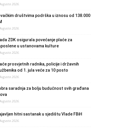
 Augusta 2026.
ovačkim društvima podrška u iznosu od 138.000
M
 Augusta 2026.
ada ZDK osigurala povećanje plaće za
aposlene u ustanovama kulture
 Augusta 2026.
aće prosvjetnih radnika, policije i državnih
užbenika od 1. jula veće za 10 posto
 Augusta 2026.
bra saradnja za bolju budućnost svih građana
lova
 Augusta 2026.
javljen hitni sastanak u sjedištu Vlade FBiH
 Augusta 2026.