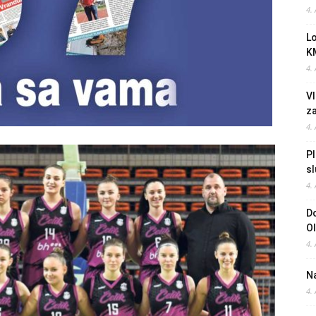
4.
L
K
4.
Vl
z
4.
Pl
sl
4.
Do
O
4.
Na
4.