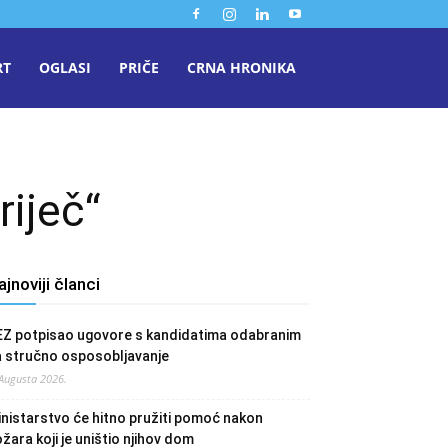
RT
OGLASI
PRIČE
CRNA HRONIKA
riječ“
ajnoviji članci
EZ potpisao ugovore s kandidatima odabranim
a stručno osposobljavanje
 Augusta 2026.
nistarstvo će hitno pružiti pomoć nakon
žara koji je uništio njihov dom