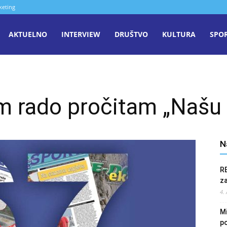
keting
aša
AKTUELNO
INTERVIEW
DRUŠTVO
KULTURA
SPO
iječ
m rado pročitam „Našu 
enica
N
R
z
4.
Mi
po