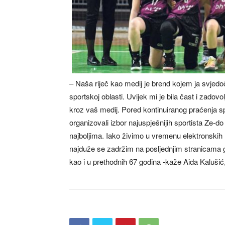
– Naša riječ kao medij je brend kojem ja svjedo
sportskoj oblasti. Uvijek mi je bila čast i zadovo
kroz vaš medij. Pored kontinuiranog praćenja sp
organizovali izbor najuspješnijih sportista Ze-d
najboljima. Iako živimo u vremenu elektronskih 
najduže se zadržim na posljednjim stranicama g
kao i u prethodnih 67 godina -kaže Aida Kaluši