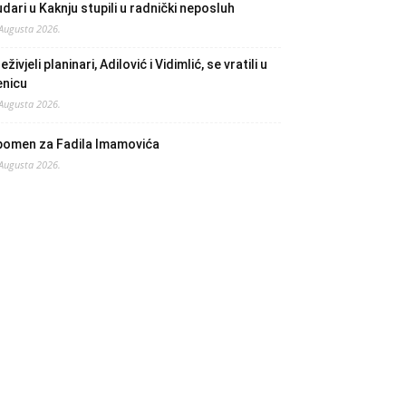
dari u Kaknju stupili u radnički neposluh
 Augusta 2026.
eživjeli planinari, Adilović i Vidimlić, se vratili u
enicu
 Augusta 2026.
pomen za Fadila Imamovića
 Augusta 2026.