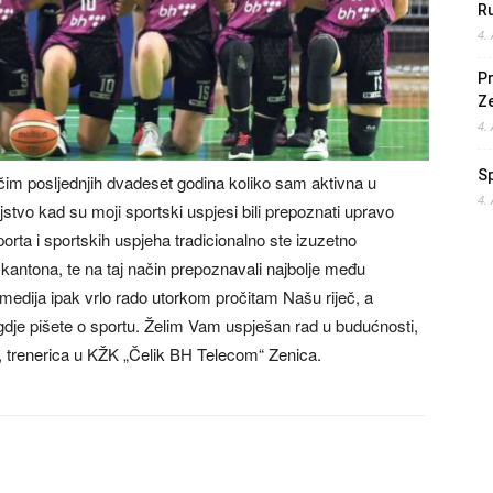
Ru
4.
Pr
Z
4.
S
čim posljednjih dvadeset godina koliko sam aktivna u
4.
ljstvo kad su moji sportski uspjesi bili prepoznati upravo
orta i sportskih uspjeha tradicionalno ste izuzetno
o kantona, te na taj način prepoznavali najbolje među
medija ipak vrlo rado utorkom pročitam Našu riječ, a
dje pišete o sportu. Želim Vam uspješan rad u budućnosti,
ć, trenerica u KŽK „Čelik BH Telecom“ Zenica.