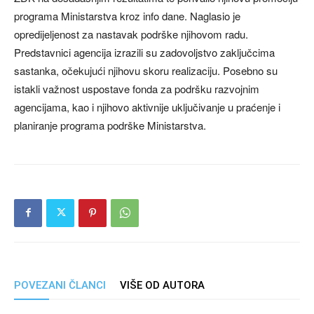
programa Ministarstva kroz info dane. Naglasio je
opredijeljenost za nastavak podrške njihovom radu.
Predstavnici agencija izrazili su zadovoljstvo zaključcima
sastanka, očekujući njihovu skoru realizaciju. Posebno su
istakli važnost uspostave fonda za podršku razvojnim
agencijama, kao i njihovo aktivnije uključivanje u praćenje i
planiranje programa podrške Ministarstva.
POVEZANI ČLANCI
VIŠE OD AUTORA