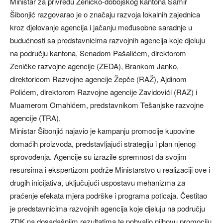
Ministar za privredu Zeničko-dobojskog kantona Samir
Šibonjić razgovarao je o značaju razvoja lokalnih zajednica
kroz djelovanje agencija i jačanju međusobne saradnje u
budućnosti sa predstavnicima razvojnih agencija koje djeluju
na području kantona, Senadom Pašalićem, direktorom
Zeničke razvojne agencije (ZEDA), Brankom Janko,
direktoricom Razvojne agencije Žepče (RAŽ), Ajdinom
Polićem, direktorom Razvojne agencije Zavidovići (RAZ) i
Muamerom Omahićem, predstavnikom Tešanjske razvojne
agencije (TRA).
Ministar Šibonjić najavio je kampanju promocije kupovine
domaćih proizvoda, predstavljajući strategiju i plan njenog
sprovođenja. Agencije su izrazile spremnost da svojim
resursima i ekspertizom podrže Ministarstvo u realizaciji ove i
drugih inicijativa, uključujući uspostavu mehanizma za
praćenje efekata mjera podrške i programa poticaja. Čestitao
je predstavnicima razvojnih agencija koje djeluju na području
ZDK na dosadašnjim rezultatima te pohvalio njihovu promociju